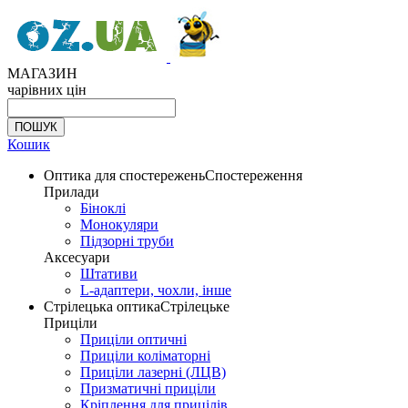
МАГАЗИН
чарівних цін
Кошик
Оптика для спостережень
Спостереження
Прилади
Біноклі
Монокуляри
Підзорні труби
Аксесуари
Штативи
L-адаптери, чохли, інше
Стрілецька оптика
Стрілецьке
Приціли
Приціли оптичні
Приціли коліматорні
Приціли лазерні (ЛЦВ)
Призматичні приціли
Кріплення для прицілів