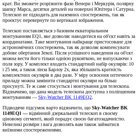
крат. Ви зможете розрізнити фази Венери і Меркурія, полярну
шапку Марса, десятки деталей на поверхні Юпітера і Сатурна.
Телескоп не підходить для наземних спостережень, так як
проектує перевернуте по вертикалі зображення.
Телескоп поставляється з базовим екваторіальним
монтуванням EQ1, яке дозволяє наводитися на об'єкт навіть за
координатами. Таке монтування найкраще пристосоване для
астрономічних спостережень, так як дозволяє компенсувати
добове обертання Землі. Після успішного наведення на об'єкт
можна вести його тільки однією рукояткою, не випускаючи з
поля зору. У комплект входить стандартний набір окулярів: 10
і 25 мм, а також лінза Барлоу 2x, яка збільшить кратність
комплектних окулярів в два рази. У міру освоєння оптичного
приладу можна замінити стандартні окуляри на більш
просунуті. Те ж саме стосується і монтування для телескопа.
Відзначимо, що дана модель телескопа доступна з поліпшеним
монтуванням —
Sky-Watcher BK 1149EQ2
.
Підводячи підсумок варто відзначити, що
Sky-Watcher BK
1149EQ1 —
відмінний дзеркальний телескоп в своєму
ціновому сегменті, який порадує своєю багатозадачністю.
Невеликі розміри і вага дозволять вам також займатися
виїзними спостереженнями.