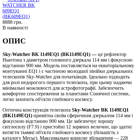
8888
грн.
В наявності
ОПИС
Sky-Watcher BK 1149EQ1 (BK1149EQ1) —
це рефлектор
Ньютона з діаметром головного дзеркала 114 мм і фокусною
відстанню 900 мм. Модель поставляється на екваторіальному
монтуванні EQ1 і є частиною молодшої лінійки дзеркальних
телескопів Sky-Watcher для початківців. Ідеально підходить
для ролі недорогого першого телескопа, при цьому надаючи
мінімальні можливості для астрофотографії. Забезпечить
комфортне спостереження за планетами Сонячної системи,
легко захопить об'єкти глибокого космосу.
Оптична конструкція телескопа
Sky-Watcher BK 1149EQ1
(BK1149EQ1)
примітна своїм сферичним дзеркалом 114 мм і
фокусною відстанню 900 мм. Це забезпечує хорошу
світлосилу (F7.9) і пристойні 12 зоряних величин, що здатні
витягти тьмяні об'єкти глибокого космосу (більшість з
каталогу Месьє). Максимально корисне збільшення — 228