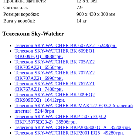
Проникна здатність:
12.8 з. вел.
Світлосила:
7.9
Розміри коробки:
960 x 430 x 300 мм
Вага у коробці:
14 кг
Телескопи Sky-Watcher
Телескоп SKY-WATCHER BK 607AZ2
6248грн.
Телескоп SKY-WATCHER BK 609EQ1
(BK609EQ1)
8888грн.
Телескоп SKY-WATCHER BK 705AZ2
(BK705AZ2)
6556грн.
Телескоп SKY-WATCHER BK 707AZ2
(BK707AZ2)
6996грн.
Телескоп SKY-WATCHER BK 767AZ1
(BK767AZ1)
7480грн.
Телескоп SKY-WATCHER BK 909EQ2
(BK909EQ2)
16412грн.
Телескоп SKY-WATCHER BK MAK127 EQ3-2 (сталевий
штатив)
52448грн.
Телескоп SKY-WATCHER BKP15075 EQ3-2
(BKP15075EQ3-2)
35596грн.
Телескоп SKY-WATCHER BKP200/800 OTA
35200грн.
Телескоп SKY-WATCHER BKP2001 EQ5
49280грн.