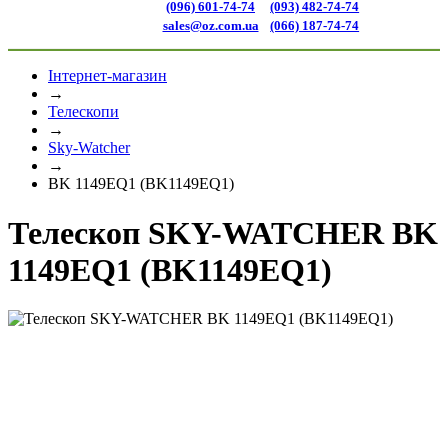
(096) 601-74-74
(093) 482-74-74
sales@oz.com.ua
(066) 187-74-74
Інтернет-магазин
→
Телескопи
→
Sky-Watcher
→
BK 1149EQ1 (BK1149EQ1)
Телескоп SKY-WATCHER BK
1149EQ1 (BK1149EQ1)