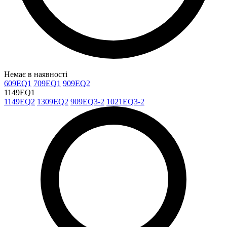
Немає в наявності
609EQ1
709EQ1
909EQ2
1149EQ1
1149EQ2
1309EQ2
909EQ3-2
1021EQ3-2