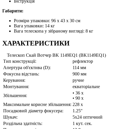
Інструкція
Габарити:
Розміри упаковки: 96 x 43 x 30 см
Вага упаковки: 14 кг
Вага телескопа у зібраному вигляді: 8 кг
ХАРАКТЕРИСТИКИ
Телескоп Скай Вотчер BK 1149EQ1 (BK1149EQ1)
Тип конструкції:
рефлектор
Апертура об'єктива (D):
114 мм
Фокусна відстань:
900 мм
Керування:
ручне
Монтування:
екваторіальне
• 36 x
Збільшення:
• 90 x
Максимальне корисне збільшення:
228 x
Посадковий діаметр фокусера:
1.25"
Шукач:
5x24 оптичний
Роздільна здатність:
1 кут. сек.