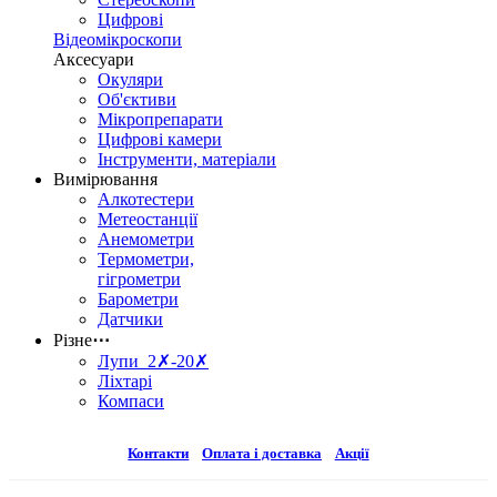
Цифрові
Відеомікроскопи
Аксесуари
Окуляри
Об'єктиви
Мікропрепарати
Цифрові камери
Інструменти, матеріали
Вимірювання
Алкотестери
Метеостанції
Анемометри
Термометри,
гігрометри
Барометри
Датчики
Різне
⋯
Лупи 2✗-20✗
Ліхтарі
Компаси
Контакти
Оплата і доставка
Акції