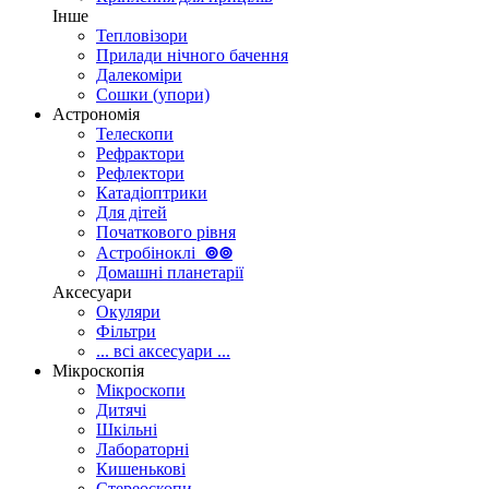
Інше
Тепловізори
Прилади нічного бачення
Далекоміри
Сошки (упори)
Астрономія
Телескопи
Рефрактори
Рефлектори
Катадіоптрики
Для дітей
Початкового рівня
Астробіноклі
⊚
⊚
Домашні планетарії
Аксесуари
Окуляри
Фільтри
... всі аксесуари ...
Мікроскопія
Мікроскопи
Дитячі
Шкільні
Лабораторні
Кишенькові
Стереоскопи