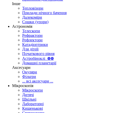
Інше
Тепловізори
Прилади нічного бачення
Далекоміри
Сошки (упори)
Астрономія
Телескопи
Рефрактори
Рефлектори
Катадіоптрики
Для дітей
Початкового рівня
Астробіноклі
⊚
⊚
Домашні планетарії
Аксесуари
Окуляри
Фільтри
... всі аксесуари ...
Мікроскопія
Мікроскопи
Дитячі
Шкільні
Лабораторні
Кишенькові
Стереоскопи