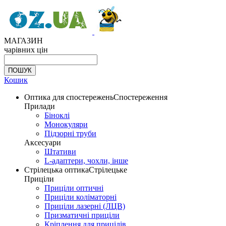
МАГАЗИН
чарівних цін
Кошик
Оптика для спостережень
Спостереження
Прилади
Біноклі
Монокуляри
Підзорні труби
Аксесуари
Штативи
L-адаптери, чохли, інше
Стрілецька оптика
Стрілецьке
Приціли
Приціли оптичні
Приціли коліматорні
Приціли лазерні (ЛЦВ)
Призматичні приціли
Кріплення для прицілів