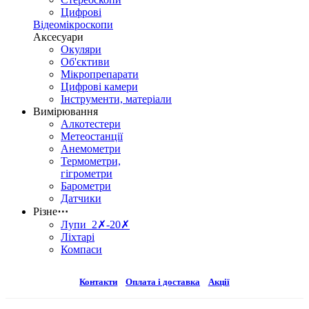
Цифрові
Відеомікроскопи
Аксесуари
Окуляри
Об'єктиви
Мікропрепарати
Цифрові камери
Інструменти, матеріали
Вимірювання
Алкотестери
Метеостанції
Анемометри
Термометри,
гігрометри
Барометри
Датчики
Різне
⋯
Лупи 2✗-20✗
Ліхтарі
Компаси
Контакти
Оплата і доставка
Акції