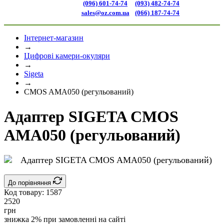
(096) 601-74-74
(093) 482-74-74
sales@oz.com.ua
(066) 187-74-74
Інтернет-магазин
→
Цифрові камери-окуляри
→
Sigeta
→
CMOS AMA050 (регульований)
Адаптер SIGETA CMOS
AMA050 (регульований)
До порівняння
Код товару:
1587
2520
грн
знижка 2% при замовленні на сайті