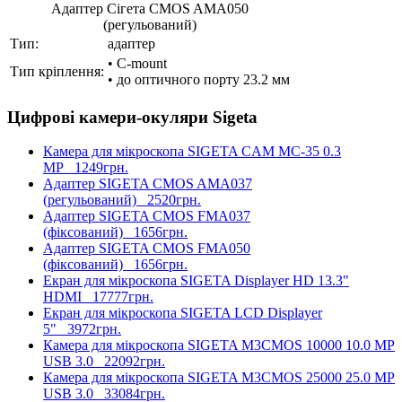
Адаптер Сігета CMOS AMA050
(регульований)
Тип:
адаптер
• C-mount
Тип кріплення:
• до оптичного порту 23.2 мм
Цифрові камери-окуляри Sigeta
Камера для мікроскопа SIGETA CAM MC-35 0.3
MP
1249грн.
Адаптер SIGETA CMOS AMA037
(регульований)
2520грн.
Адаптер SIGETA CMOS FMA037
(фіксований)
1656грн.
Адаптер SIGETA CMOS FMA050
(фіксований)
1656грн.
Екран для мікроскопа SIGETA Displayer HD 13.3"
HDMI
17777грн.
Екран для мікроскопа SIGETA LCD Displayer
5"
3972грн.
Камера для мікроскопа SIGETA M3CMOS 10000 10.0 MP
USB 3.0
22092грн.
Камера для мікроскопа SIGETA M3CMOS 25000 25.0 MP
USB 3.0
33084грн.