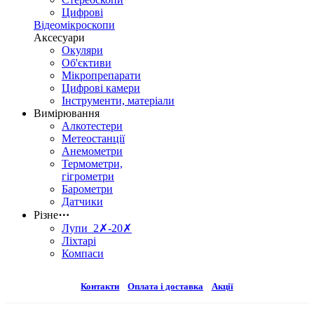
Цифрові
Відеомікроскопи
Аксесуари
Окуляри
Об'єктиви
Мікропрепарати
Цифрові камери
Інструменти, матеріали
Вимірювання
Алкотестери
Метеостанції
Анемометри
Термометри,
гігрометри
Барометри
Датчики
Різне
⋯
Лупи 2✗-20✗
Ліхтарі
Компаси
Контакти
Оплата і доставка
Акції