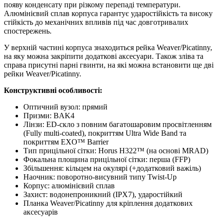
появу конденсату при різкому перепаді температури.
Алюмінієвий сплав корпуса гарантує ударостійкість та високу
стійкість до механічних впливів під час довготривалих
спостережень.
У верхній частині корпуса знаходиться рейка Weaver/Picatinny,
на яку можна закріпити додаткові аксесуари. Також зліва та
справа присутні парні гвинти, на які можна встановити ще дві
рейки Weaver/Picatinny.
Конструктивні особливості:
Оптичний вузол: прямий
Призми: BAK4
Лінзи: ED-скло з повним багатошаровим просвітленням
(Fully multi-coated), покриттям Ultra Wide Band та
покриттям EXO™ Barrier
Тип прицільної сітки: Horus H322™ (на основі MRAD)
Фокальна площина прицільної сітки: перша (FFP)
Збільшення: кільцем на окулярі (+додатковий важіль)
Наочник: поворотно-висувний типу Twist-Up
Корпус: алюмінієвий сплав
Захист: водонепроникний (IPX7), ударостійкий
Планка Weaver/Picatinny для кріплення додаткових
аксесуарів