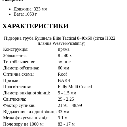
Довжина: 323 мм
Вага: 1053 г
ХАРАКТЕРИСТИКИ
Підзорна труба Бушнель Elite Tactical 8-40x60 (сітка H322 +
планка Weaver/Picatinny)
Конструкція:
пряма
Збільшення:
8 - 40 x
Тип збільшення:
змінне
Діаметр об'єктива:
60 мм
Оптична схема:
Roof
Призми:
BAK4
Просвітлення:
Fully Multi Coated
Діаметр вихідної зіниці:
5 - 1.5 мм
Світлосила:
25 - 2.25
Фактор сутінків:
21.91 - 48.99
Віддалення вихідної зіниці:
33 мм
Межа фокусування від:
9.1 м
Поле зору на 1000 м:
83 - 17 м