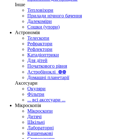
Інше
Тепловізори
Прилади нічного бачення
Далекоміри
Сошки (упори)
Астрономія
Телескопи
Рефрактори
Рефлектори
Катадіоптрики
Для дітей
Початкового рівня
Астробіноклі
⊚
⊚
Домашні планетарії
Аксесуари
Окуляри
Фільтри
... всі аксесуари ...
Мікроскопія
Мікроскопи
Дитячі
Шкільні
Лабораторні
Кишенькові
Стереоскопи