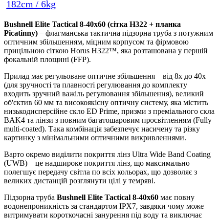
182cm / 6kg
Bushnell Elite Tactical 8-40x60 (сітка H322 + планка
Picatinny)
– флагманська тактична підзорна труба з потужним
оптичним збільшенням, міцним корпусом та фірмовою
прицільною сіткою Horus H322™, яка розташована у першій
фокальній площині (FFP).
Прилад має регульоване оптичне збільшення – від 8x до 40x
(для зручності та плавності регулювання до комплекту
входить зручний важіль регулювання збільшення), великий
об'єктив 60 мм та високоякісну оптичну систему, яка містить
низькодисперсійне скло ED Prime, призми з преміального скла
BAK4 та лінзи з повним багатошаровим просвітленням (Fully
multi-coated). Така комбінація забезпечує насичену та різку
картинку з мінімальними оптичними викривленнями.
Варто окремо виділити покриття лінз Ultra Wide Band Coating
(UWB) – це надшироке покриття лінз, що максимально
полегшує передачу світла по всіх кольорах, що дозволяє з
великих дистанцій розглянути цілі у темряві.
Підзорна труба
Bushnell Elite Tactical 8-40x60
має повну
водонепроникність за стандартом IPX7, завдяки чому може
витримувати короткочасні занурення під воду та виключає