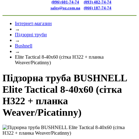
(096) 601-74-74
(093) 482-74-74
sales@oz.com.ua
(066) 187-74-74
Інтернет-магазин
→
Підзорні труби
→
Bushnell
→
Elite Tactical 8-40x60 (сітка H322 + планка
Weaver/Picatinny)
Підзорна труба BUSHNELL
Elite Tactical 8-40x60 (сітка
H322 + планка
Weaver/Picatinny)