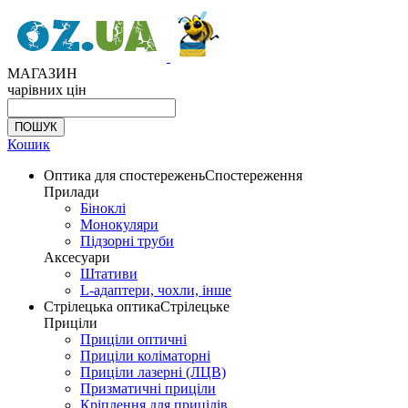
МАГАЗИН
чарівних цін
Кошик
Оптика для спостережень
Спостереження
Прилади
Біноклі
Монокуляри
Підзорні труби
Аксесуари
Штативи
L-адаптери, чохли, інше
Стрілецька оптика
Стрілецьке
Приціли
Приціли оптичні
Приціли коліматорні
Приціли лазерні (ЛЦВ)
Призматичні приціли
Кріплення для прицілів