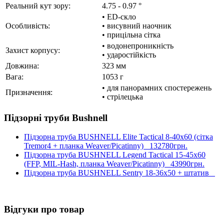
Реальний кут зору:
4.75 - 0.97 °
• ED-скло
Особливість:
• висувний наочник
• прицільна сітка
• водонепроникність
Захист корпусу:
• ударостійкість
Довжина:
323 мм
Вага:
1053 г
• для панорамних спостережень
Призначення:
• стрілецька
Підзорні труби Bushnell
Підзорна труба BUSHNELL Elite Tactical 8-40x60 (сітка
Tremor4 + планка Weaver/Picatinny)
132780грн.
Підзорна труба BUSHNELL Legend Tactical 15-45x60
(FFP, MIL-Hash, планка Weaver/Picatinny)
43990грн.
Підзорна труба BUSHNELL Sentry 18-36x50 + штатив
Відгуки про товар