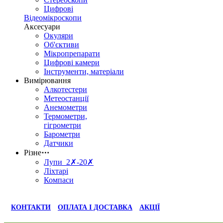
Цифрові
Відеомікроскопи
Аксесуари
Окуляри
Об'єктиви
Мікропрепарати
Цифрові камери
Інструменти, матеріали
Вимірювання
Алкотестери
Метеостанції
Анемометри
Термометри,
гігрометри
Барометри
Датчики
Різне
⋯
Лупи 2✗-20✗
Ліхтарі
Компаси
КОНТАКТИ
ОПЛАТА І ДОСТАВКА
АКЦІЇ