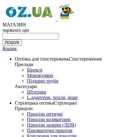
МАГАЗИН
чарівних цін
Кошик
Оптика для спостережень
Спостереження
Прилади
Біноклі
Монокуляри
Підзорні труби
Аксесуари
Штативи
L-адаптери, чохли, інше
Стрілецька оптика
Стрілецьке
Приціли
Приціли оптичні
Приціли коліматорні
Приціли лазерні (ЛЦВ)
Призматичні приціли
Кріплення для прицілів