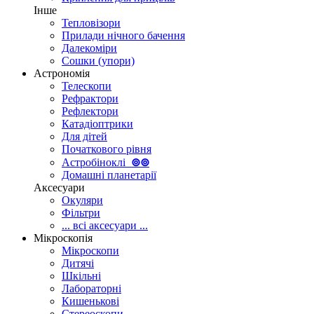
Інше
Тепловізори
Прилади нічного бачення
Далекоміри
Сошки (упори)
Астрономія
Телескопи
Рефрактори
Рефлектори
Катадіоптрики
Для дітей
Початкового рівня
Астробіноклі
⊚
⊚
Домашні планетарії
Аксесуари
Окуляри
Фільтри
... всі аксесуари ...
Мікроскопія
Мікроскопи
Дитячі
Шкільні
Лабораторні
Кишенькові
Стереоскопи