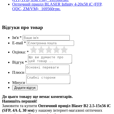
Оптичний приціл BLASER Infinity 4-20x58 iC (FFP,
QDC, ZM/VM)
169560грн.
Відгуки про товар
Ім'я *
E-mail *
Оцінка: *
Відгук *
Плюси
Мінуси
До цього товару ще немає коментарів.
Напишіть перший!
Замовити та купити
Оптичний приціл Blaser B2 2.5-15x56 iC
(SFP, 4А-I, 30 мм)
у нашому інтернет-магазині оптичних