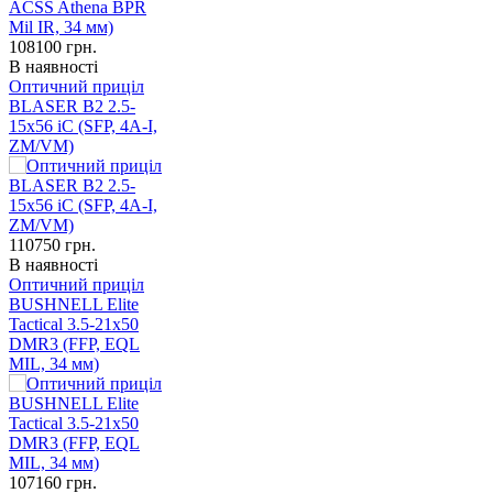
108100
грн.
В наявності
Оптичний приціл
BLASER B2 2.5-
15x56 iC (SFP, 4А-I,
ZM/VM)
110750
грн.
В наявності
Оптичний приціл
BUSHNELL Elite
Tactical 3.5-21x50
DMR3 (FFP, EQL
MIL, 34 мм)
107160
грн.