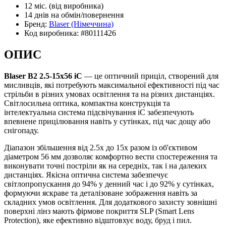
12 міс.
(від виробника)
14 днів
на обмін/повернення
Бренд:
Blaser
(Німеччина)
Код виробника:
#80111426
ОПИС
Blaser B2 2.5-15x56 iC
— це оптичний приціл, створений для
мисливців, які потребують максимальної ефективності під час
стрільби в різних умовах освітлення та на різних дистанціях.
Світлосильна оптика, компактна конструкція та
інтелектуальна система підсвічування iC забезпечують
впевнене прицілювання навіть у сутінках, під час дощу або
снігопаду.
Діапазон збільшення від 2.5x до 15x разом із об'єктивом
діаметром 56 мм дозволяє комфортно вести спостереження та
виконувати точні постріли як на середніх, так і на далеких
дистанціях. Якісна оптична система забезпечує
світлопропускання до 94% у денний час і до 92% у сутінках,
формуючи яскраве та деталізоване зображення навіть за
складних умов освітлення. Для додаткового захисту зовнішні
поверхні лінз мають фірмове покриття SLP (Smart Lens
Protection), яке ефективно відштовхує воду, бруд і пил.