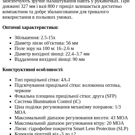
забезпечують зручне налаштування навіть у рукавичках. При
довжині 327 мм і вазі 800 г приціл залишається достатньо
компактним та добре збалансованим для тривалого
використання в польових умовах.
Оптичні характеристики:
Збільшення: 2.5-15x
Діаметр лінзи об'єктива: 56 мм
Поле зору на 100 м: 16–2.6 м
Діаметр вихідної зіниці: 22.4–3.7 мм
Віддалення вихідної зіниці: 90 мм
Конструктивні особливості:
Тип прицільної сітки: 4A-I
Підсвічування прицільної сітки: волоконна оптика,
червоне
Фокальна площина прицільної сітки: друга (SFP)
Система Illumination Control (iC)
Ціна поділки регулювання механізму поправок: 1/3
MOA
Максимальний діапазон регулювання висоти: 43 MOA
Максимальний діапазон регулювання вітру: 20 MOA
Лінзи: гідрофобне покриття Smart Lens Protection (SLP)
Корекція діоптрій від -3 до +2