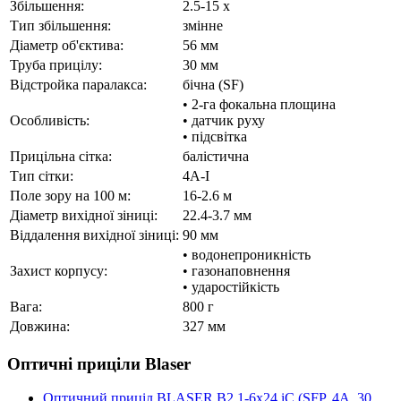
Збільшення:
2.5-15 x
Тип збільшення:
змінне
Діаметр об'єктива:
56 мм
Труба прицілу:
30 мм
Відстройка паралакса:
бічна (SF)
• 2-га фокальна площина
Особливість:
• датчик руху
• підсвітка
Прицільна сітка:
балістична
Тип сітки:
4A-I
Поле зору на 100 м:
16-2.6 м
Діаметр вихідної зіниці:
22.4-3.7 мм
Віддалення вихідної зіниці:
90 мм
• водонепроникність
Захист корпусу:
• газонаповнення
• ударостійкість
Вага:
800 г
Довжина:
327 мм
Оптичні приціли Blaser
Оптичний приціл BLASER B2 1-6x24 iC (SFP, 4А, 30