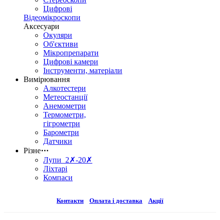
Цифрові
Відеомікроскопи
Аксесуари
Окуляри
Об'єктиви
Мікропрепарати
Цифрові камери
Інструменти, матеріали
Вимірювання
Алкотестери
Метеостанції
Анемометри
Термометри,
гігрометри
Барометри
Датчики
Різне
⋯
Лупи 2✗-20✗
Ліхтарі
Компаси
Контакти
Оплата і доставка
Акції