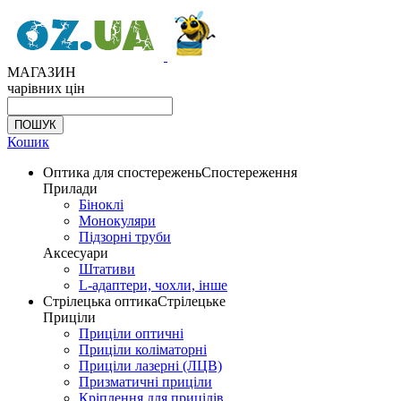
МАГАЗИН
чарівних цін
Кошик
Оптика для спостережень
Спостереження
Прилади
Біноклі
Монокуляри
Підзорні труби
Аксесуари
Штативи
L-адаптери, чохли, інше
Стрілецька оптика
Стрілецьке
Приціли
Приціли оптичні
Приціли коліматорні
Приціли лазерні (ЛЦВ)
Призматичні приціли
Кріплення для прицілів