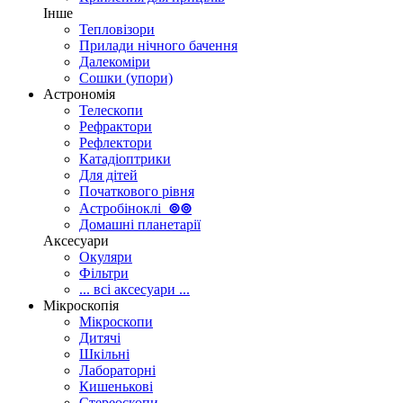
Інше
Тепловізори
Прилади нічного бачення
Далекоміри
Сошки (упори)
Астрономія
Телескопи
Рефрактори
Рефлектори
Катадіоптрики
Для дітей
Початкового рівня
Астробіноклі
⊚
⊚
Домашні планетарії
Аксесуари
Окуляри
Фільтри
... всі аксесуари ...
Мікроскопія
Мікроскопи
Дитячі
Шкільні
Лабораторні
Кишенькові
Стереоскопи