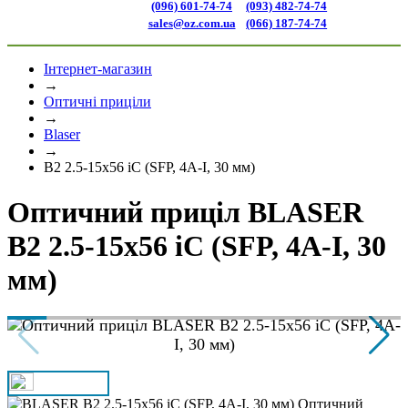
(096) 601-74-74
(093) 482-74-74
sales@oz.com.ua
(066) 187-74-74
Інтернет-магазин
→
Оптичні приціли
→
Blaser
→
B2 2.5-15x56 iC (SFP, 4А-I, 30 мм)
Оптичний приціл BLASER
B2 2.5-15x56 iC (SFP, 4А-I, 30
мм)