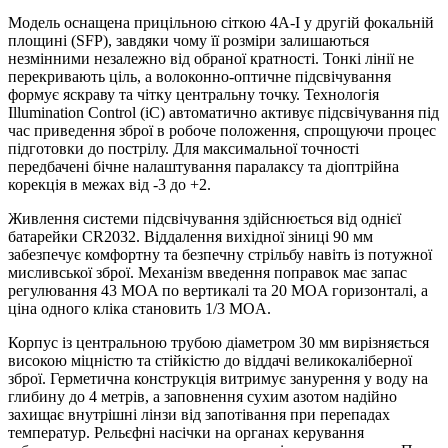
Модель оснащена прицільною сіткою 4A-I у другій фокальній
площині (SFP), завдяки чому її розміри залишаються
незмінними незалежно від обраної кратності. Тонкі лінії не
перекривають ціль, а волоконно-оптичне підсвічування
формує яскраву та чітку центральну точку. Технологія
Illumination Control (iC) автоматично активує підсвічування під
час приведення зброї в робоче положення, спрощуючи процес
підготовки до пострілу. Для максимальної точності
передбачені бічне налаштування паралаксу та діоптрійна
корекція в межах від -3 до +2.
Живлення системи підсвічування здійснюється від однієї
батарейки CR2032. Віддалення вихідної зіниці 90 мм
забезпечує комфортну та безпечну стрільбу навіть із потужної
мисливської зброї. Механізм введення поправок має запас
регулювання 43 MOA по вертикалі та 20 MOA горизонталі, а
ціна одного кліка становить 1/3 MOA.
Корпус із центральною трубою діаметром 30 мм вирізняється
високою міцністю та стійкістю до віддачі великокаліберної
зброї. Герметична конструкція витримує занурення у воду на
глибину до 4 метрів, а заповнення сухим азотом надійно
захищає внутрішні лінзи від запотівання при перепадах
температур. Рельєфні насічки на органах керування