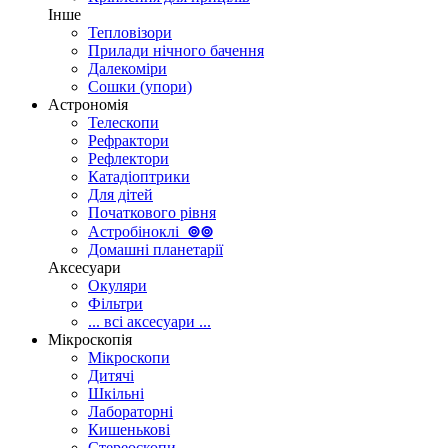
Інше
Тепловізори
Прилади нічного бачення
Далекоміри
Сошки (упори)
Астрономія
Телескопи
Рефрактори
Рефлектори
Катадіоптрики
Для дітей
Початкового рівня
Астробіноклі
⊚
⊚
Домашні планетарії
Аксесуари
Окуляри
Фільтри
... всі аксесуари ...
Мікроскопія
Мікроскопи
Дитячі
Шкільні
Лабораторні
Кишенькові
Стереоскопи