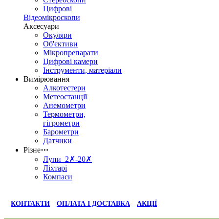
Цифрові
Відеомікроскопи
Аксесуари
Окуляри
Об'єктиви
Мікропрепарати
Цифрові камери
Інструменти, матеріали
Вимірювання
Алкотестери
Метеостанції
Анемометри
Термометри,
гігрометри
Барометри
Датчики
Різне
⋯
Лупи 2✗-20✗
Ліхтарі
Компаси
КОНТАКТИ
ОПЛАТА І ДОСТАВКА
АКЦІЇ