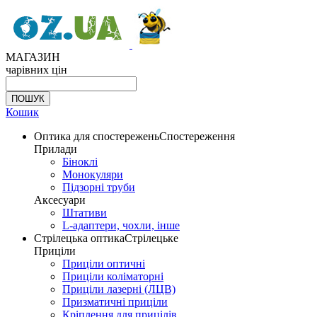
МАГАЗИН
чарівних цін
Кошик
Оптика для спостережень
Спостереження
Прилади
Біноклі
Монокуляри
Підзорні труби
Аксесуари
Штативи
L-адаптери, чохли, інше
Стрілецька оптика
Стрілецьке
Приціли
Приціли оптичні
Приціли коліматорні
Приціли лазерні (ЛЦВ)
Призматичні приціли
Кріплення для прицілів