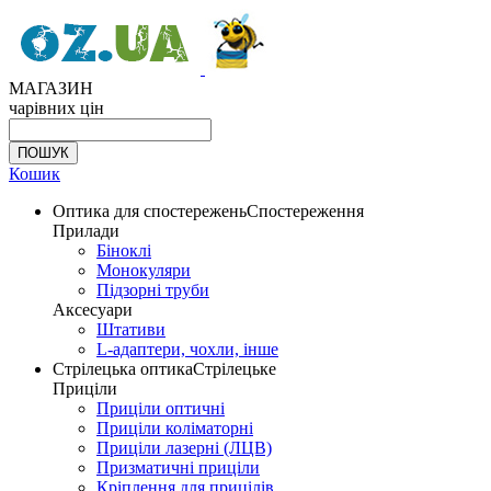
МАГАЗИН
чарівних цін
Кошик
Оптика для спостережень
Спостереження
Прилади
Біноклі
Монокуляри
Підзорні труби
Аксесуари
Штативи
L-адаптери, чохли, інше
Стрілецька оптика
Стрілецьке
Приціли
Приціли оптичні
Приціли коліматорні
Приціли лазерні (ЛЦВ)
Призматичні приціли
Кріплення для прицілів