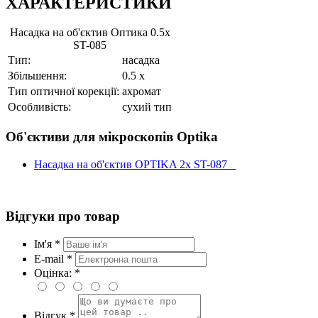
ХАРАКТЕРИСТИКИ
Насадка на об'єктив Оптика 0.5x
ST-085
Тип:
насадка
Збільшення:
0.5 x
Тип оптичної корекції:
ахромат
Особливість:
сухий тип
Об'єктиви для мікроскопів Optika
Насадка на об'єктив OPTIKA 2x ST-087
Відгуки про товар
Ім'я *
E-mail *
Оцінка: *
Відгук *