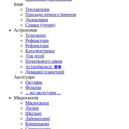
Інше
Тепловізори
Прилади нічного бачення
Далекоміри
Сошки (упори)
Астрономія
Телескопи
Рефрактори
Рефлектори
Катадіоптрики
Для дітей
Початкового рівня
Астробіноклі
⊚
⊚
Домашні планетарії
Аксесуари
Окуляри
Фільтри
... всі аксесуари ...
Мікроскопія
Мікроскопи
Дитячі
Шкільні
Лабораторні
Кишенькові
Стереоскопи