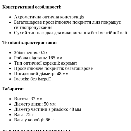
Конструктивні особливості:
Ахроматична оптична конструкція
Багатошарове просвітлююче покриття лінз покращує
світлопропускання
Сухий тип насадки для використання без імерсійної олії
Технічні характеристики:
Збільшення: 0.5х
Робоча відстань: 165 мм
Тип оптичної корекції: ахромат
Просвітлююче покриття: багатошарове
Посадковий діаметр: 48 мм
Імерсія: без імерсії
Габарити:
Висота: 32 мм
Діаметр лінзи: 50 мм
Діаметр частини з різьбою: 48 мм
Вага: 75 г
Вага у коробці: 86 г