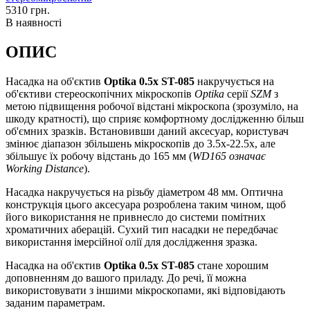
5310
грн.
В наявності
ОПИС
Насадка на об'єктив
Optika 0.5x ST-085
накручується на
об'єктиви стереоскопічних мікроскопів
Optika
серії
SZM
з
метою підвищення робочої відстані мікроскопа (зрозуміло, на
шкоду кратності), що сприяє комфортному дослідженню більш
об'ємних зразків. Встановивши даний аксесуар, користувач
змінює діапазон збільшень мікроскопів до 3.5х-22.5х, але
збільшує їх робочу відстань до 165 мм (
WD165 означає
Working Distance
).
Насадка накручується на різьбу діаметром 48 мм. Оптична
конструкція цього аксесуара розроблена таким чином, щоб
його використання не привнесло до системи помітних
хроматичних аберацій. Сухий тип насадки не передбачає
використання імерсійної олії для дослідження зразка.
Насадка на об'єктив
Optika 0.5x ST-085
стане хорошим
доповненням до вашого приладу. До речі, її можна
використовувати з іншими мікроскопами, які відповідають
заданим параметрам.