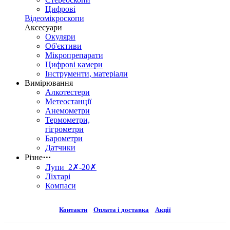
Цифрові
Відеомікроскопи
Аксесуари
Окуляри
Об'єктиви
Мікропрепарати
Цифрові камери
Інструменти, матеріали
Вимірювання
Алкотестери
Метеостанції
Анемометри
Термометри,
гігрометри
Барометри
Датчики
Різне
⋯
Лупи 2✗-20✗
Ліхтарі
Компаси
Контакти
Оплата і доставка
Акції