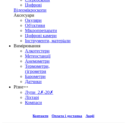
Цифрові
Відеомікроскопи
Аксесуари
Окуляри
Об'єктиви
Мікропрепарати
Цифрові камери
Інструменти, матеріали
Вимірювання
Алкотестери
Метеостанції
Анемометри
Термометри,
гігрометри
Барометри
Датчики
Різне
⋯
Лупи 2✗-20✗
Ліхтарі
Компаси
Контакти
Оплата і доставка
Акції