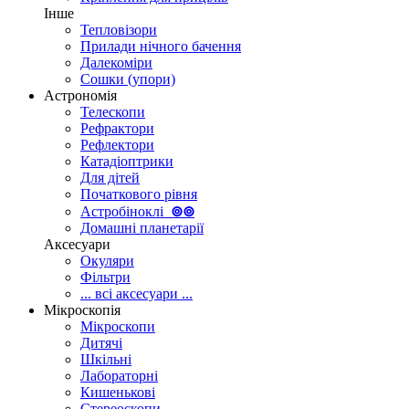
Інше
Тепловізори
Прилади нічного бачення
Далекоміри
Сошки (упори)
Астрономія
Телескопи
Рефрактори
Рефлектори
Катадіоптрики
Для дітей
Початкового рівня
Астробіноклі
⊚
⊚
Домашні планетарії
Аксесуари
Окуляри
Фільтри
... всі аксесуари ...
Мікроскопія
Мікроскопи
Дитячі
Шкільні
Лабораторні
Кишенькові
Стереоскопи