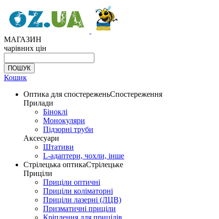
МАГАЗИН
чарівних цін
Кошик
Оптика для спостережень
Спостереження
Прилади
Біноклі
Монокуляри
Підзорні труби
Аксесуари
Штативи
L-адаптери, чохли, інше
Стрілецька оптика
Стрілецьке
Приціли
Приціли оптичні
Приціли коліматорні
Приціли лазерні (ЛЦВ)
Призматичні приціли
Кріплення для прицілів