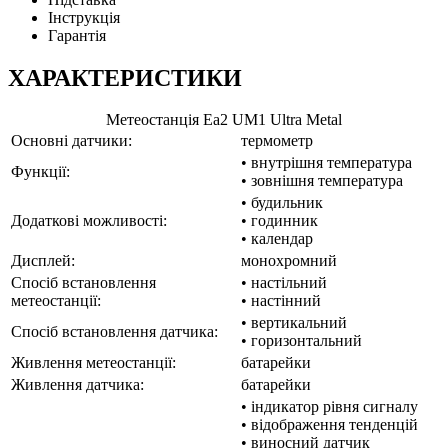
Інструкція
Гарантія
ХАРАКТЕРИСТИКИ
Метеостанція Еа2 UM1 Ultra Metal
Основні датчики:
термометр
• внутрішня температура
Функції:
• зовнішня температура
• будильник
Додаткові можливості:
• годинник
• календар
Дисплей:
монохромний
Спосіб встановлення
• настільний
метеостанції:
• настінний
• вертикальний
Спосіб встановлення датчика:
• горизонтальний
Живлення метеостанції:
батарейки
Живлення датчика:
батарейки
• індикатор рівня сигналу
• відображення тенденцій
• виносний датчик