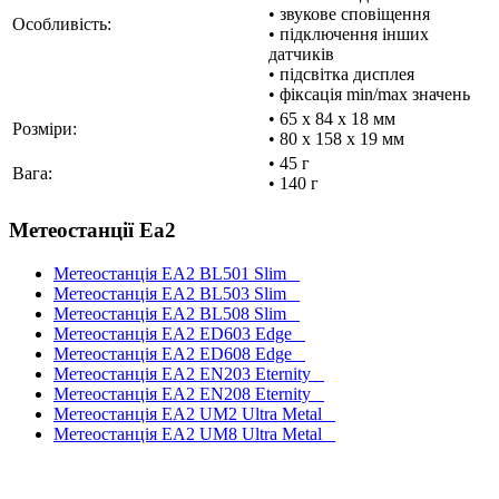
• звукове сповіщення
Особливість:
• підключення інших
датчиків
• підсвітка дисплея
• фіксація min/max значень
• 65 x 84 x 18 мм
Розміри:
• 80 x 158 x 19 мм
• 45 г
Вага:
• 140 г
Метеостанції Ea2
Метеостанція EA2 BL501 Slim
Метеостанція EA2 BL503 Slim
Метеостанція EA2 BL508 Slim
Метеостанція EA2 ED603 Edge
Метеостанція EA2 ED608 Edge
Метеостанція EA2 EN203 Eternity
Метеостанція EA2 EN208 Eternity
Метеостанція EA2 UM2 Ultra Metal
Метеостанція EA2 UM8 Ultra Metal