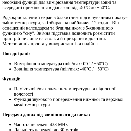
необхідні функції для вимірювання температури зовні та
всередині приміщення в діапазоні від -40°C до +50°C.
Рідкокристалічний екран з блакитним підсвічуванням показує
зміни температури, які збирає на найближчі 12 годин. Він
оснащений календарем та будильником з 5-хвилинною
функцією "сну". Знімна підставка дозволить розмістити
пристрій не лише на столі, а й прикріпити до стіни.
Метеостанція проста у використанні та надійна.
Погодні дані:
Внутрішня температура (min/max: 0°C / +50°C)
Зовнішня температура (min/max: -40°C / +50°C)
Функції:
Пам'ять min/max значень температури та відносної
вологості
Функція звукового попередження нижньої та верхньої
межі температури
Передача даних від зовнішнього датчика:
Частота передачі: 433 MHz
Дальність передачі: до 30 метрів