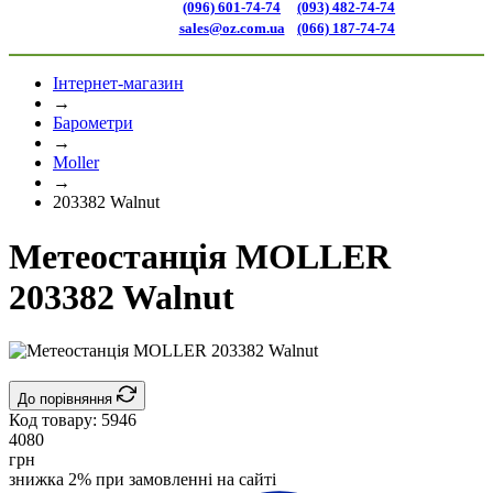
(096) 601-74-74
(093) 482-74-74
sales@oz.com.ua
(066) 187-74-74
Інтернет-магазин
→
Барометри
→
Moller
→
203382 Walnut
Метеостанція MOLLER
203382 Walnut
До порівняння
Код товару:
5946
4080
грн
знижка 2% при замовленні на сайті