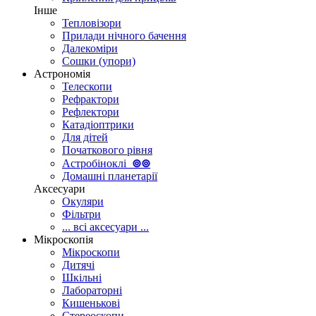
Інше
Тепловізори
Прилади нічного бачення
Далекоміри
Сошки (упори)
Астрономія
Телескопи
Рефрактори
Рефлектори
Катадіоптрики
Для дітей
Початкового рівня
Астробіноклі
⊚
⊚
Домашні планетарії
Аксесуари
Окуляри
Фільтри
... всі аксесуари ...
Мікроскопія
Мікроскопи
Дитячі
Шкільні
Лабораторні
Кишенькові
Стереоскопи