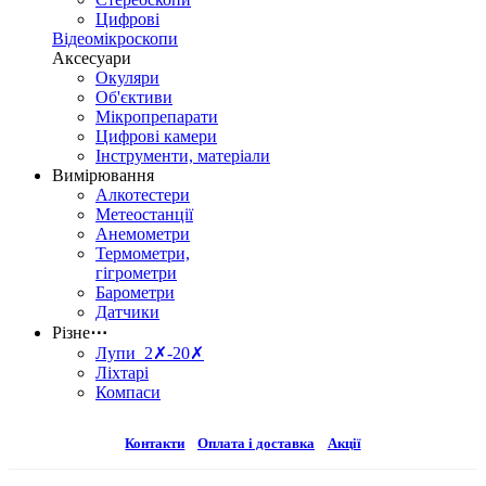
Цифрові
Відеомікроскопи
Аксесуари
Окуляри
Об'єктиви
Мікропрепарати
Цифрові камери
Інструменти, матеріали
Вимірювання
Алкотестери
Метеостанції
Анемометри
Термометри,
гігрометри
Барометри
Датчики
Різне
⋯
Лупи 2✗-20✗
Ліхтарі
Компаси
Контакти
Оплата і доставка
Акції