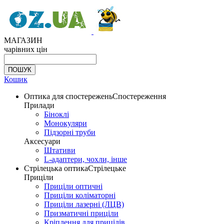
МАГАЗИН
чарівних цін
Кошик
Оптика для спостережень
Спостереження
Прилади
Біноклі
Монокуляри
Підзорні труби
Аксесуари
Штативи
L-адаптери, чохли, інше
Стрілецька оптика
Стрілецьке
Приціли
Приціли оптичні
Приціли коліматорні
Приціли лазерні (ЛЦВ)
Призматичні приціли
Кріплення для прицілів