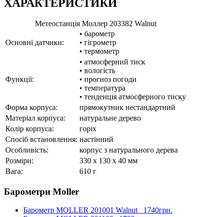
ХАРАКТЕРИСТИКИ
Метеостанція Моллер 203382 Walnut
• барометр
Основні датчики:
• гігрометр
• термометр
• атмосферний тиск
• вологість
Функції:
• прогноз погоди
• температура
• тенденція атмосферного тиску
Форма корпуса:
прямокутник нестандартний
Матеріал корпуса:
натуральне дерево
Колір корпуса:
горіх
Спосіб встановлення:
настінний
Особливість:
корпус з натурального дерева
Розміри:
330 x 130 x 40 мм
Вага:
610 г
Барометри Moller
Барометр MOLLER 201001 Walnut
1740грн.