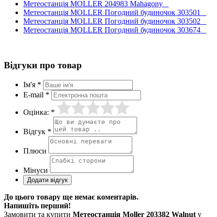
Метеостанція MOLLER 204983 Mahagony
Метеостанція MOLLER Погодний будиночок 303501
Метеостанція MOLLER Погодний будиночок 303502
Метеостанція MOLLER Погодний будиночок 303674
Відгуки про товар
Ім'я *
E-mail *
Оцінка: *
Відгук *
Плюси
Мінуси
До цього товару ще немає коментарів.
Напишіть перший!
Замовити та купити
Метеостанція Moller 203382 Walnut
у