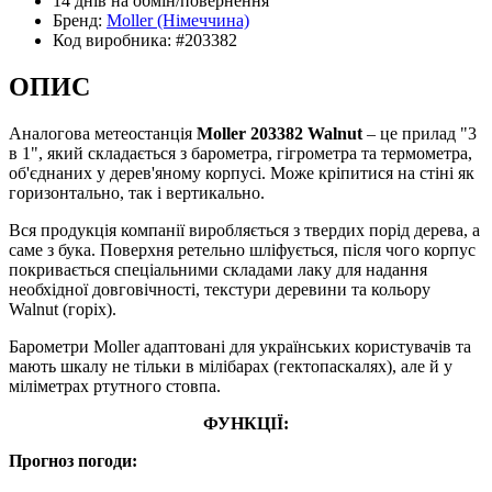
14 днів
на обмін/повернення
Бренд:
Moller
(Німеччина)
Код виробника:
#203382
ОПИС
Аналогова метеостанція
Moller 203382 Walnut
– це прилад "3
в 1", який складається з барометра, гігрометра та термометра,
об'єднаних у дерев'яному корпусі. Може кріпитися на стіні як
горизонтально, так і вертикально.
Вся продукція компанії виробляється з твердих порід дерева, а
саме з бука. Поверхня ретельно шліфується, після чого корпус
покривається спеціальними складами лаку для надання
необхідної довговічності, текстури деревини та кольору
Walnut (горіх).
Барометри Moller адаптовані для українських користувачів та
мають шкалу не тільки в мілібарах (гектопаскалях), але й у
міліметрах ртутного стовпа.
ФУНКЦІЇ:
Прогноз погоди: