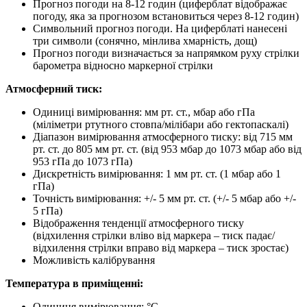
Прогноз погоди на 8-12 годин (циферблат відображає
погоду, яка за прогнозом встановиться через 8-12 годин)
Символьний прогноз погоди. На циферблаті нанесені
три символи (сонячно, мінлива хмарність, дощ)
Прогноз погоди визначається за напрямком руху стрілки
барометра відносно маркерної стрілки
Атмосферний тиск:
Одиниці вимірювання: мм рт. ст., мбар або гПа
(міліметри ртутного стовпа/мілібари або гектопаскалі)
Діапазон вимірювання атмосферного тиску: від 715 мм
рт. ст. до 805 мм рт. ст. (від 953 мбар до 1073 мбар або від
953 гПа до 1073 гПа)
Дискретність вимірювання: 1 мм рт. ст. (1 мбар або 1
гПа)
Точність вимірювання: +/- 5 мм рт. ст. (+/- 5 мбар або +/-
5 гПа)
Відображення тенденції атмосферного тиску
(відхилення стрілки вліво від маркера – тиск падає/
відхилення стрілки вправо від маркера – тиск зростає)
Можливість калібрування
Температура в приміщенні:
Одиниця вимірювання: °С