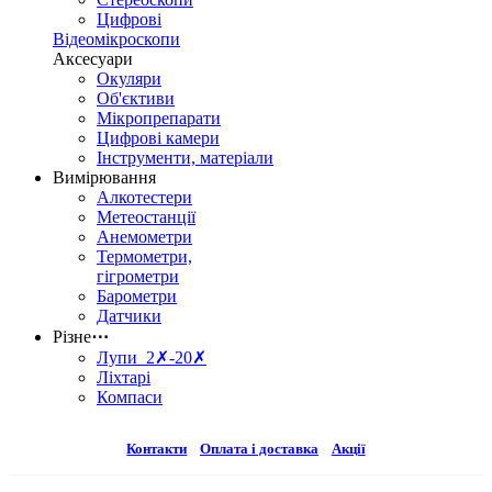
Цифрові
Відеомікроскопи
Аксесуари
Окуляри
Об'єктиви
Мікропрепарати
Цифрові камери
Інструменти, матеріали
Вимірювання
Алкотестери
Метеостанції
Анемометри
Термометри,
гігрометри
Барометри
Датчики
Різне
⋯
Лупи 2✗-20✗
Ліхтарі
Компаси
Контакти
Оплата і доставка
Акції