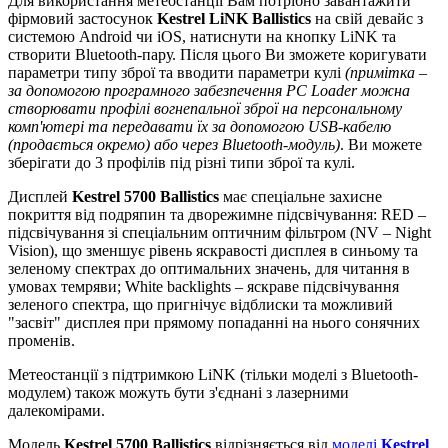
Для використання метеостанції Вам потрібно завантажити
фірмовий застосунок
Kestrel LiNK Ballistics
на свій девайс з
системою Android чи iOS, натиснути на кнопку LiNK та
створити Bluetooth-пару. Після цього Ви зможете коригувати
параметри типу зброї та вводити параметри кулі
(примітка –
за допомогою програмного забезпечення PC Loader можна
створювати профілі вогнепальної зброї на персональному
комп'ютері та передавати їх за допомогою USB-кабелю
(продається окремо) або через Bluetooth-модуль)
. Ви можете
зберігати до 3 профілів під різні типи зброї та кулі.
Дисплей
Kestrel 5700 Ballistics
має спеціальне захисне
покриття від подряпин та дворежимне підсвічування: RED –
підсвічування зі спеціальним оптичним фільтром (NV – Night
Vision), що зменшує рівень яскравості дисплея в синьому та
зеленому спектрах до оптимальних значень, для читання в
умовах темряви; White backlights – яскраве підсвічування
зеленого спектра, що пригнічує відблиски та можливий
"засвіт" дисплея при прямому попаданні на нього сонячних
променів.
Метеостанції з підтримкою LiNK (тільки моделі з Bluetooth-
модулем) також можуть бути з'єднані з лазерними
далекомірами.
Модель
Kestrel 5700 Ballistics
відрізняється від
моделі
Kestrel