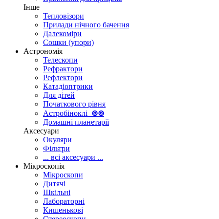
Інше
Тепловізори
Прилади нічного бачення
Далекоміри
Сошки (упори)
Астрономія
Телескопи
Рефрактори
Рефлектори
Катадіоптрики
Для дітей
Початкового рівня
Астробіноклі
⊚
⊚
Домашні планетарії
Аксесуари
Окуляри
Фільтри
... всі аксесуари ...
Мікроскопія
Мікроскопи
Дитячі
Шкільні
Лабораторні
Кишенькові
Стереоскопи