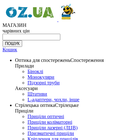
МАГАЗИН
чарівних цін
Кошик
Оптика для спостережень
Спостереження
Прилади
Біноклі
Монокуляри
Підзорні труби
Аксесуари
Штативи
L-адаптери, чохли, інше
Стрілецька оптика
Стрілецьке
Приціли
Приціли оптичні
Приціли коліматорні
Приціли лазерні (ЛЦВ)
Призматичні приціли
Кріплення для прицілів