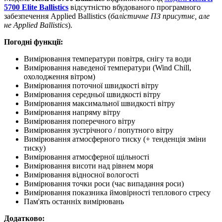
5700 Elite Ballistics
відсутністю вбудованого програмного
забезпечення Applied Ballistics (
балістичне ПЗ присутнє, але
не Applied Ballistics
).
Погодні функції:
Вимірювання температури повітря, снігу та води
Вимірювання наведеної температури (Wind Chill,
охолодження вітром)
Вимірювання поточної швидкості вітру
Вимірювання середньої швидкості вітру
Вимірювання максимальної швидкості вітру
Вимірювання напряму вітру
Вимірювання поперечного вітру
Вимірювання зустрічного / попутного вітру
Вимірювання атмосферного тиску (+ тенденція зміни
тиску)
Вимірювання атмосферної щільності
Вимірювання висоти над рівнем моря
Вимірювання відносної вологості
Вимірювання точки роси (час випадання роси)
Вимірювання показника ймовірності теплового стресу
Пам'ять останніх вимірювань
Додатково: