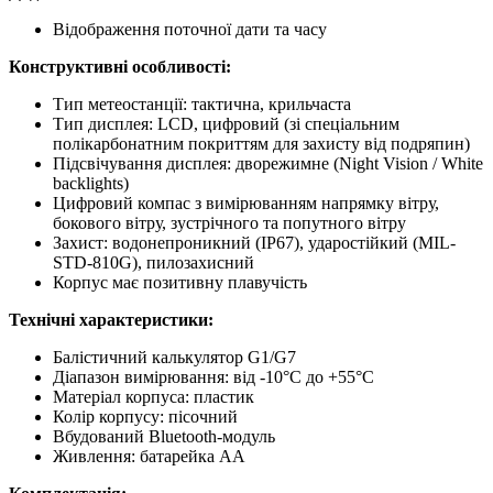
Відображення поточної дати та часу
Конструктивні особливості:
Тип метеостанції: тактична, крильчаста
Тип дисплея: LCD, цифровий (зі спеціальним
полікарбонатним покриттям для захисту від подряпин)
Підсвічування дисплея: дворежимне (Night Vision / White
backlights)
Цифровий компас з вимірюванням напрямку вітру,
бокового вітру, зустрічного та попутного вітру
Захист: водонепроникний (IP67), ударостійкий (MIL-
STD-810G), пилозахисний
Корпус має позитивну плавучість
Технічні характеристики:
Балістичний калькулятор G1/G7
Діапазон вимірювання: від -10°C до +55°C
Матеріал корпуса: пластик
Колір корпусу: пісочний
Вбудований Bluetooth-модуль
Живлення: батарейка AA