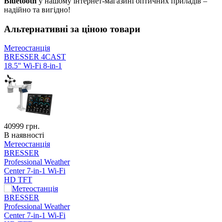
Bluetooth
у нашому інтернет-магазині оптичних приладів –
надійно та вигідно!
Альтернативні за ціною товари
Метеостанція
BRESSER 4CAST
18.5" Wi-Fi 8-in-1
40999
грн.
В наявності
Метеостанція
BRESSER
Professional Weather
Center 7-in-1 Wi-Fi
HD TFT