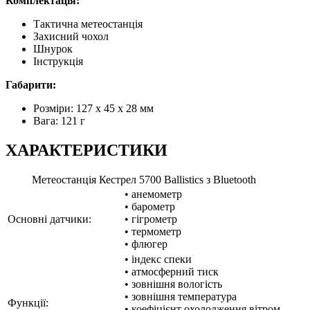
Комплектація:
Тактична метеостанція
Захисний чохол
Шнурок
Інструкція
Габарити:
Розміри: 127 х 45 x 28 мм
Вага: 121 г
ХАРАКТЕРИСТИКИ
Метеостанція Кестрел 5700 Ballistics з Bluetooth
• анемометр
• барометр
Основні датчики:
• гігрометр
• термометр
• флюгер
• індекс спеки
• атмосферний тиск
• зовнішня вологість
• зовнішня температура
Функції:
• коефіцієнт охолодження вітром