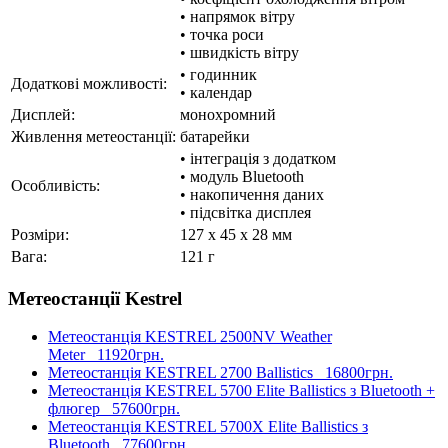
• напрямок вітру
• точка роси
• швидкість вітру
• годинник
Додаткові можливості:
• календар
Дисплей:
монохромний
Живлення метеостанції:
батарейки
• інтеграція з додатком
• модуль Bluetooth
Особливість:
• накопичення даних
• підсвітка дисплея
Розміри:
127 x 45 x 28 мм
Вага:
121 г
Метеостанції Kestrel
Метеостанція KESTREL 2500NV Weather
Meter
11920грн.
Метеостанція KESTREL 2700 Ballistics
16800грн.
Метеостанція KESTREL 5700 Elite Ballistics з Bluetooth +
флюгер
57600грн.
Метеостанція KESTREL 5700X Elite Ballistics з
Bluetooth
77600грн.