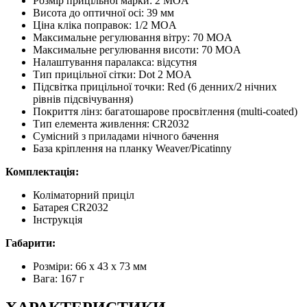
Розмір прицільної марки: 2 MOA
Висота до оптичної осі: 39 мм
Ціна кліка поправок: 1/2 MOA
Максимальне регулювання вітру: 70 MOA
Максимальне регулювання висоти: 70 MOA
Налаштування паралакса: відсутня
Тип прицільної сітки: Dot 2 MOA
Підсвітка прицільної точки: Red (6 денних/2 нічних
рівнів підсвічування)
Покриття лінз: багатошарове просвітлення (multi-coated)
Тип елемента живлення: CR2032
Сумісний з приладами нічного бачення
База кріплення на планку Weaver/Picatinny
Комплектація:
Коліматорний приціл
Батарея CR2032
Інструкція
Габарити:
Розміри: 66 x 43 x 73 мм
Вага: 167 г