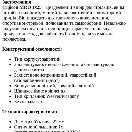
Застосування
Trijicon MRO 1x25
– це ідеальний вибір для стрільців, яким
потрібен надійний, міцний та високоточний коліматорний
приціл. Він підходить для тактичного використання,
спортивної стрільби, полювання та самооборони. Незалежно
від умов експлуатації, цей приціл гарантує стабільну
продуктивність, довговічність і точність, на яку можна
покластися.
Конструктивні особливості:
Тип корпусу: закритий
2 налаштувань нічного бачення та 6 налаштувань
денного світла
Захист: водонепроникний, ударостійкий,
газонаповнений (азот)
Корпус: монолітний, кований алюміній
Швидкознімне кріплення
Тип кріплення: Weaver/Picatinny
Без паралакса
Технічні характеристики:
Діаметр об'єктива: 25 мм
Оптичне збільшення: 1x