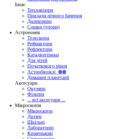
Інше
Тепловізори
Прилади нічного бачення
Далекоміри
Сошки (упори)
Астрономія
Телескопи
Рефрактори
Рефлектори
Катадіоптрики
Для дітей
Початкового рівня
Астробіноклі
⊚
⊚
Домашні планетарії
Аксесуари
Окуляри
Фільтри
... всі аксесуари ...
Мікроскопія
Мікроскопи
Дитячі
Шкільні
Лабораторні
Кишенькові
Стереоскопи