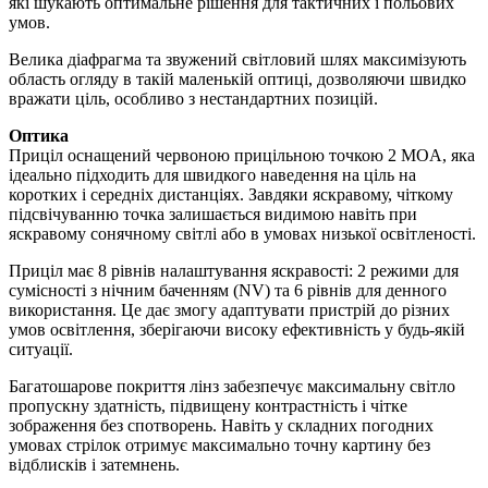
які шукають оптимальне рішення для тактичних і польових
умов.
Велика діафрагма та звужений світловий шлях максимізують
область огляду в такій маленькій оптиці, дозволяючи швидко
вражати ціль, особливо з нестандартних позицій.
Оптика
Приціл оснащений червоною прицільною точкою 2 MOA, яка
ідеально підходить для швидкого наведення на ціль на
коротких і середніх дистанціях. Завдяки яскравому, чіткому
підсвічуванню точка залишається видимою навіть при
яскравому сонячному світлі або в умовах низької освітленості.
Приціл має 8 рівнів налаштування яскравості: 2 режими для
сумісності з нічним баченням (NV) та 6 рівнів для денного
використання. Це дає змогу адаптувати пристрій до різних
умов освітлення, зберігаючи високу ефективність у будь-якій
ситуації.
Багатошарове покриття лінз забезпечує максимальну світло
пропускну здатність, підвищену контрастність і чітке
зображення без спотворень. Навіть у складних погодних
умовах стрілок отримує максимально точну картину без
відблисків і затемнень.