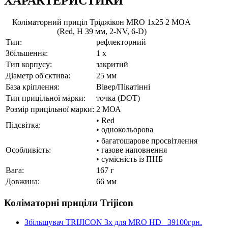
ХАРАКТЕРИСТИКИ
Коліматорний приціл Тріджікон MRO 1x25 2 MOA
(Red, H 39 мм, 2-NV, 6-D)
Тип:
рефлекторний
Збільшення:
1 x
Тип корпусу:
закритий
Діаметр об'єктива:
25 мм
База кріплення:
Вівер/Пікатінні
Тип прицільної марки:
точка (DOT)
Розмір прицільної марки:
2 МОА
• Red
Підсвітка:
• однокольорова
• багатошарове просвітлення
Особливість:
• газове наповнення
• сумісність із ПНБ
Вага:
167 г
Довжина:
66 мм
Коліматорні приціли Trijicon
Збільшувач TRIJICON 3x для MRO HD
39100грн.