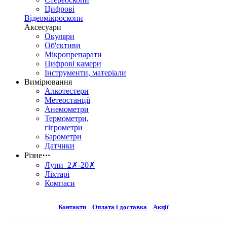
Цифрові
Відеомікроскопи
Аксесуари
Окуляри
Об'єктиви
Мікропрепарати
Цифрові камери
Інструменти, матеріали
Вимірювання
Алкотестери
Метеостанції
Анемометри
Термометри,
гігрометри
Барометри
Датчики
Різне
⋯
Лупи 2✗-20✗
Ліхтарі
Компаси
Контакти
Оплата і доставка
Акції