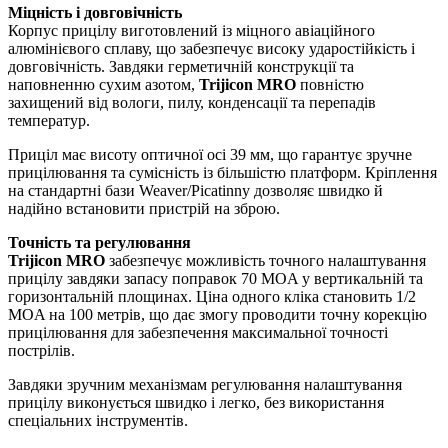
Міцність і довговічність
Корпус прицілу виготовлений із міцного авіаційного
алюмінієвого сплаву, що забезпечує високу ударостійкість і
довговічність. Завдяки герметичній конструкції та
наповненню сухим азотом,
Trijicon MRO
повністю
захищений від вологи, пилу, конденсації та перепадів
температур.
Приціл має висоту оптичної осі 39 мм, що гарантує зручне
прицілювання та сумісність із більшістю платформ. Кріплення
на стандартні бази Weaver/Picatinny дозволяє швидко й
надійно встановити пристрій на зброю.
Точність та регулювання
Trijicon MRO
забезпечує можливість точного налаштування
прицілу завдяки запасу поправок 70 MOA у вертикальній та
горизонтальній площинах. Ціна одного кліка становить 1/2
MOA на 100 метрів, що дає змогу проводити точну корекцію
прицілювання для забезпечення максимальної точності
пострілів.
Завдяки зручним механізмам регулювання налаштування
прицілу виконується швидко і легко, без використання
спеціальних інструментів.