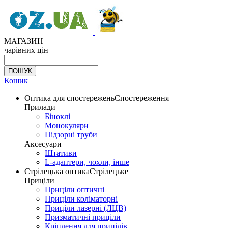
МАГАЗИН
чарівних цін
Кошик
Оптика для спостережень
Спостереження
Прилади
Біноклі
Монокуляри
Підзорні труби
Аксесуари
Штативи
L-адаптери, чохли, інше
Стрілецька оптика
Стрілецьке
Приціли
Приціли оптичні
Приціли коліматорні
Приціли лазерні (ЛЦВ)
Призматичні приціли
Кріплення для прицілів