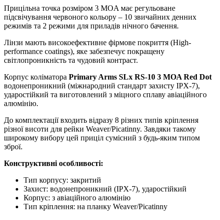
Прицільна точка розміром 3 MOA має регульоване
підсвічування червоного кольору – 10 звичайних денних
режимів та 2 режими для приладів нічного бачення.
Лінзи мають високоефективне фірмове покриття (High-
performance coatings), яке забезпечує покращену
світлопроникність та чудовий контраст.
Корпус коліматора
Primary Arms SLx RS-10 3 MOA Red Dot
водонепроникний (міжнародний стандарт захисту IPX-7),
ударостійкий та виготовлений з міцного сплаву авіаційного
алюмінію.
До комплектації входить відразу 8 різних типів кріплення
різної висоти для рейки Weaver/Picatinny. Завдяки такому
широкому вибору цей приціл сумісний з будь-яким типом
зброї.
Конструктивні особливості:
Тип корпусу: закритий
Захист: водонепроникний (IPX-7), ударостійкий
Корпус: з авіаційного алюмінію
Тип кріплення: на планку Weaver/Picatinny