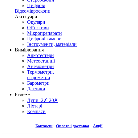
Цифрові
Відеомікроскопи
Аксесуари
Окуляри
Об'єктиви
Мікропрепарати
Цифрові камери
Інструменти, матеріали
Вимірювання
Алкотестери
Метеостанції
Анемометри
Термометри,
гігрометри
Барометри
Датчики
Різне
⋯
Лупи 2✗-20✗
Ліхтарі
Компаси
Контакти
Оплата і доставка
Акції