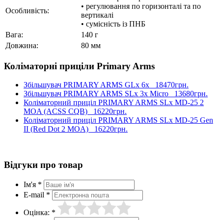
• регулювання по горизонталі та по
Особливість:
вертикалі
• сумісність із ПНБ
Вага:
140 г
Довжина:
80 мм
Коліматорні приціли Primary Arms
Збільшувач PRIMARY ARMS GLx 6x
18470грн.
Збільшувач PRIMARY ARMS SLx 3x Micro
13680грн.
Коліматорний приціл PRIMARY ARMS SLx MD-25 2
MOA (ACSS CQB)
16220грн.
Коліматорний приціл PRIMARY ARMS SLx MD-25 Gen
II (Red Dot 2 MOA)
16220грн.
Відгуки про товар
Ім'я *
E-mail *
Оцінка: *