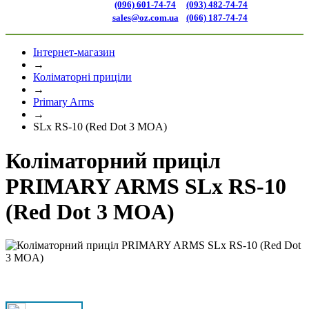
(096) 601-74-74
(093) 482-74-74
sales@oz.com.ua
(066) 187-74-74
Інтернет-магазин
→
Коліматорні приціли
→
Primary Arms
→
SLx RS-10 (Red Dot 3 MOA)
Коліматорний приціл
PRIMARY ARMS SLx RS-10
(Red Dot 3 MOA)