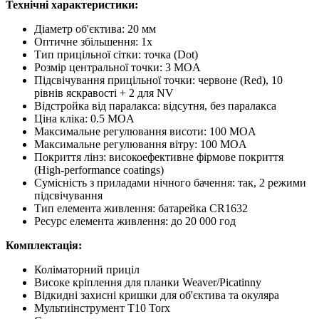
Технічні характеристики:
Діаметр об'єктива: 20 мм
Оптичне збільшення: 1x
Тип прицільної сітки: точка (Dot)
Розмір центральної точки: 3 MOA
Підсвічування прицільної точки: червоне (Red), 10
рівнів яскравості + 2 для NV
Відстройка від паралакса: відсутня, без паралакса
Ціна кліка: 0.5 MOA
Максимальне регулювання висоти: 100 MOA
Максимальне регулювання вітру: 100 MOA
Покриття лінз: високоефективне фірмове покриття
(High-performance coatings)
Сумісність з приладами нічного бачення: так, 2 режими
підсвічування
Тип елемента живлення: батарейка CR1632
Ресурс елемента живлення: до 20 000 год
Комплектація:
Коліматорний приціл
Високе кріплення для планки Weaver/Picatinny
Відкидні захисні кришки для об'єктива та окуляра
Мультиінструмент T10 Torx