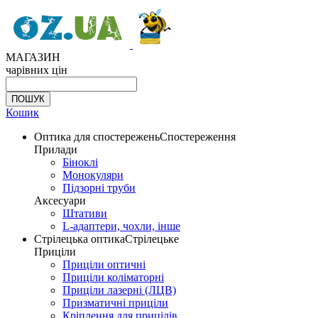
МАГАЗИН
чарівних цін
Кошик
Оптика для спостережень
Спостереження
Прилади
Біноклі
Монокуляри
Підзорні труби
Аксесуари
Штативи
L-адаптери, чохли, інше
Стрілецька оптика
Стрілецьке
Приціли
Приціли оптичні
Приціли коліматорні
Приціли лазерні (ЛЦВ)
Призматичні приціли
Кріплення для прицілів