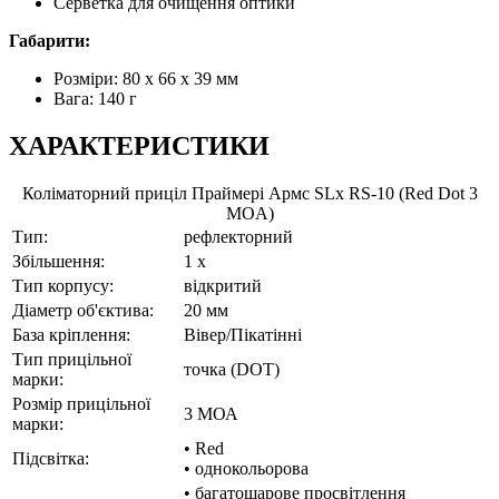
Серветка для очищення оптики
Габарити:
Розміри: 80 x 66 x 39 мм
Вага: 140 г
ХАРАКТЕРИСТИКИ
Коліматорний приціл Праймері Армс SLx RS-10 (Red Dot 3
MOA)
Тип:
рефлекторний
Збільшення:
1 x
Тип корпусу:
відкритий
Діаметр об'єктива:
20 мм
База кріплення:
Вівер/Пікатінні
Тип прицільної
точка (DOT)
марки:
Розмір прицільної
3 МОА
марки:
• Red
Підсвітка:
• однокольорова
• багатошарове просвітлення