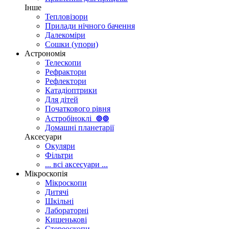
Інше
Тепловізори
Прилади нічного бачення
Далекоміри
Сошки (упори)
Астрономія
Телескопи
Рефрактори
Рефлектори
Катадіоптрики
Для дітей
Початкового рівня
Астробіноклі
⊚
⊚
Домашні планетарії
Аксесуари
Окуляри
Фільтри
... всі аксесуари ...
Мікроскопія
Мікроскопи
Дитячі
Шкільні
Лабораторні
Кишенькові
Стереоскопи