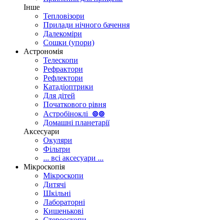
Інше
Тепловізори
Прилади нічного бачення
Далекоміри
Сошки (упори)
Астрономія
Телескопи
Рефрактори
Рефлектори
Катадіоптрики
Для дітей
Початкового рівня
Астробіноклі
⊚
⊚
Домашні планетарії
Аксесуари
Окуляри
Фільтри
... всі аксесуари ...
Мікроскопія
Мікроскопи
Дитячі
Шкільні
Лабораторні
Кишенькові
Стереоскопи