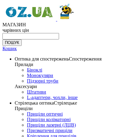
МАГАЗИН
чарівних цін
Кошик
Оптика для спостережень
Спостереження
Прилади
Біноклі
Монокуляри
Підзорні труби
Аксесуари
Штативи
L-адаптери, чохли, інше
Стрілецька оптика
Стрілецьке
Приціли
Приціли оптичні
Приціли коліматорні
Приціли лазерні (ЛЦВ)
Призматичні приціли
Кріплення для прицілів