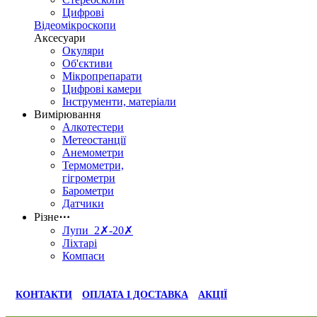
Цифрові
Відеомікроскопи
Аксесуари
Окуляри
Об'єктиви
Мікропрепарати
Цифрові камери
Інструменти, матеріали
Вимірювання
Алкотестери
Метеостанції
Анемометри
Термометри,
гігрометри
Барометри
Датчики
Різне
⋯
Лупи 2✗-20✗
Ліхтарі
Компаси
КОНТАКТИ
ОПЛАТА І ДОСТАВКА
АКЦІЇ