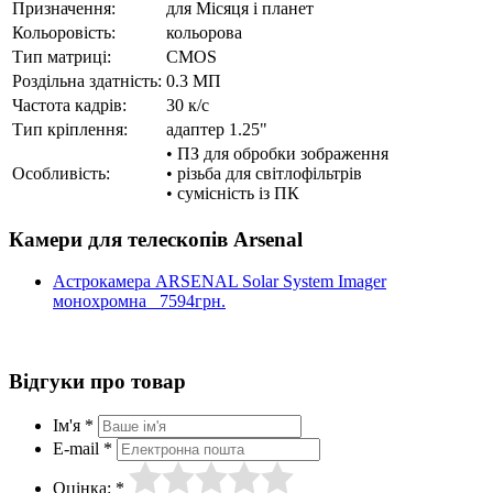
Призначення:
для Місяця і планет
Кольоровість:
кольорова
Тип матриці:
CMOS
Роздільна здатність:
0.3 МП
Частота кадрів:
30 к/с
Тип кріплення:
адаптер 1.25"
• ПЗ для обробки зображення
Особливість:
• різьба для світлофільтрів
• сумісність із ПК
Камери для телескопів Arsenal
Астрокамера ARSENAL Solar System Imager
монохромна
7594грн.
Відгуки про товар
Ім'я *
E-mail *
Оцінка: *