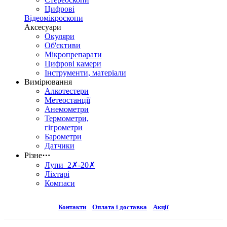
Цифрові
Відеомікроскопи
Аксесуари
Окуляри
Об'єктиви
Мікропрепарати
Цифрові камери
Інструменти, матеріали
Вимірювання
Алкотестери
Метеостанції
Анемометри
Термометри,
гігрометри
Барометри
Датчики
Різне
⋯
Лупи 2✗-20✗
Ліхтарі
Компаси
Контакти
Оплата і доставка
Акції