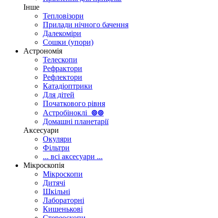
Інше
Тепловізори
Прилади нічного бачення
Далекоміри
Сошки (упори)
Астрономія
Телескопи
Рефрактори
Рефлектори
Катадіоптрики
Для дітей
Початкового рівня
Астробіноклі
⊚
⊚
Домашні планетарії
Аксесуари
Окуляри
Фільтри
... всі аксесуари ...
Мікроскопія
Мікроскопи
Дитячі
Шкільні
Лабораторні
Кишенькові
Стереоскопи