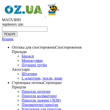
МАГАЗИН
чарівних цін
Кошик
Оптика для спостережень
Спостереження
Прилади
Біноклі
Монокуляри
Підзорні труби
Аксесуари
Штативи
L-адаптери, чохли, інше
Стрілецька оптика
Стрілецьке
Приціли
Приціли оптичні
Приціли коліматорні
Приціли лазерні (ЛЦВ)
Призматичні приціли
Кріплення для прицілів