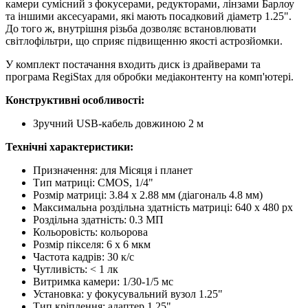
камери сумісний з фокусерами, редукторами, лінзами Барлоу
та іншими аксесуарами, які мають посадковий діаметр 1.25".
До того ж, внутрішня різьба дозволяє встановлювати
світлофільтри, що сприяє підвищенню якості астрозйомки.
У комплект постачання входить диск із драйверами та
програма RegiStax для обробки медіаконтенту на комп'ютері.
Конструктивні особливості:
Зручний USB-кабель довжиною 2 м
Технічні характеристики:
Призначення: для Місяця і планет
Тип матриці: CMOS, 1/4"
Розмір матриці: 3.84 x 2.88 мм (діагональ 4.8 мм)
Максимальна роздільна здатність матриці: 640 x 480 px
Роздільна здатність: 0.3 МП
Кольоровість: кольорова
Розмір пікселя: 6 x 6 мкм
Частота кадрів: 30 к/с
Чутливість: < 1 лк
Витримка камери: 1/30-1/5 мс
Установка: у фокусувальний вузол 1.25"
Тип кріплення: адаптер 1.25"