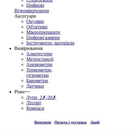
Цифрові
Відеомікроскопи
Аксесуари
Окуляри
Об'єктиви
Мікропрепарати
Цифрові камери
Інструменти, матеріали
Вимірювання
Алкотестери
Метеостанції
Анемометри
Термометри,
гігрометри
Барометри
Датчики
Різне
⋯
Лупи 2✗-20✗
Ліхтарі
Компаси
Контакти
Оплата і доставка
Акції