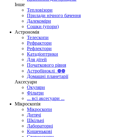
Інше
Тепловізори
Прилади нічного бачення
Далекоміри
Сошки (упори)
Астрономія
Телескопи
Рефрактори
Рефлектори
Катадіоптрики
Для дітей
Початкового рівня
Астробіноклі
⊚
⊚
Домашні планетарії
Аксесуари
Окуляри
Фільтри
... всі аксесуари ...
Мікроскопія
Мікроскопи
Дитячі
Шкільні
Лабораторні
Кишенькові
Стереоскопи