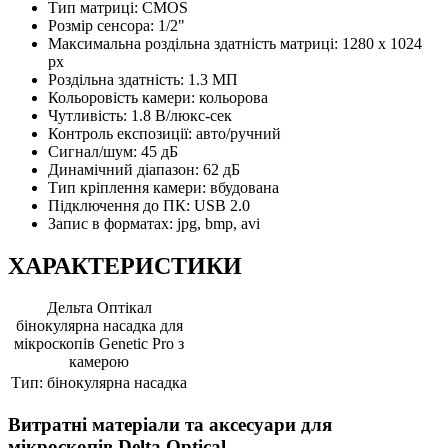
Тип матриці: CMOS
Розмір сенсора: 1/2"
Максимальна роздільна здатність матриці: 1280 x 1024
px
Роздільна здатність: 1.3 МП
Кольоровість камери: кольорова
Чутливість: 1.8 В/люкс-сек
Контроль експозиції: авто/ручний
Сигнал/шум: 45 дБ
Динамічний діапазон: 62 дБ
Тип кріплення камери: вбудована
Підключення до ПК: USB 2.0
Запис в форматах: jpg, bmp, avi
ХАРАКТЕРИСТИКИ
Дельта Оптікал
бінокулярна насадка для
мікроскопів Genetic Pro з
камерою
Тип:
бінокулярна насадка
Витратні матеріали та аксесуари для
мікроскопів Delta Optical