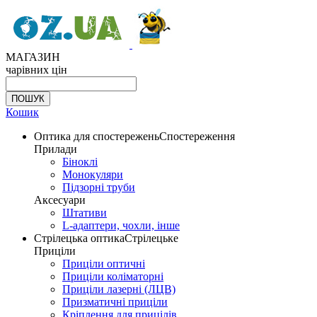
МАГАЗИН
чарівних цін
Кошик
Оптика для спостережень
Спостереження
Прилади
Біноклі
Монокуляри
Підзорні труби
Аксесуари
Штативи
L-адаптери, чохли, інше
Стрілецька оптика
Стрілецьке
Приціли
Приціли оптичні
Приціли коліматорні
Приціли лазерні (ЛЦВ)
Призматичні приціли
Кріплення для прицілів