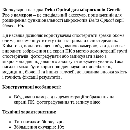
Бінокулярна насадка
Delta Optical для мікроскопів Genetic
Pro з камерою
– це спеціальний аксесуар, призначений для
розширення функціональності мікроскопів
Delta Optical
серії
Genetic Pro
.
Ця насадка дозволяє користувачам спостерігати зразки обома
очима, що зменшує втому під час тривалих спостережень.
Крім того, вона оснащена вбудованою камерою, яка дозволяє
виводити зображення на екран ПК з метою демонстрації групі
спостерігачів, фотографувати або записувати відео з
мікроскопа для подальшого аналізу та документування. Така
насадка може бути корисною для наукових досліджень,
медицини, біології та інших галузей, де важлива висока якість
і точність фіксації результатів.
Конструктивні особливості:
Вбудована камера для демонстрації зображення на
екрані ПК, фотографування та запису відео
Технічні характеристики:
Тип насадки: бінокулярна
Збільшення окулярів: 10х