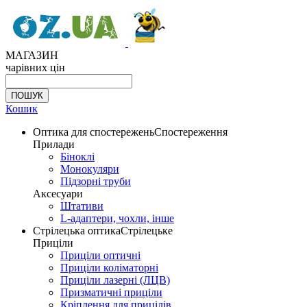
МАГАЗИН
чарівних цін
Кошик
Оптика для спостережень
Спостереження
Прилади
Біноклі
Монокуляри
Підзорні труби
Аксесуари
Штативи
L-адаптери, чохли, інше
Стрілецька оптика
Стрілецьке
Приціли
Приціли оптичні
Приціли коліматорні
Приціли лазерні (ЛЦВ)
Призматичні приціли
Кріплення для прицілів