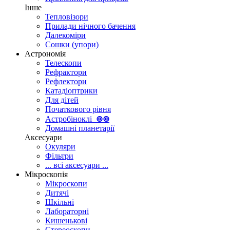
Інше
Тепловізори
Прилади нічного бачення
Далекоміри
Сошки (упори)
Астрономія
Телескопи
Рефрактори
Рефлектори
Катадіоптрики
Для дітей
Початкового рівня
Астробіноклі
⊚
⊚
Домашні планетарії
Аксесуари
Окуляри
Фільтри
... всі аксесуари ...
Мікроскопія
Мікроскопи
Дитячі
Шкільні
Лабораторні
Кишенькові
Стереоскопи