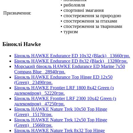
• риболовля
• спортивні змагання
Призначення:
• спостереження за природою
• спостереження за птахами
• спостереження за тваринами
• туризм
Біноклі Hawke
Бінокль HAWKE Endurance ED 10x32 (Black)
13660грн.
Бінокль HAWKE Endurance ED 8x32 (Black)
13280грн.
Морський бінокль HAWKE Endurance ED Marine 7x50
Compass Blue
28940грн.
Бінокль HAWKE Endurance Top Hinge ED 12x50
(Green)
23490грн.
Бінокль HAWKE Frontier LRF 1800 8x42 Green (з
далекоміром)
52220грн.
Бінокль HAWKE Frontier LRF 2300 10x42 Green (з
далекоміром)
47250грн.
Бінокль HAWKE Nature Trek 10x50 Top Hinge
(Green)
15170грн.
Бінокль HAWKE Nature Trek 12x50 Top Hinge
(Green)
15660грн.
Бінокль HAWKE Nature Trek 8x32 Top Hinge