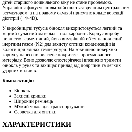
дітей старшого дошкільного віку не стане проблемою.
Управління фокусуванням здійснюється зручним центральним
регулятором, а на правому окулярі присутнє кільце корекції
діоптрій (+4/-4D).
У виробництві тубусів бінокля використовується легкий та
міцний сучасний матеріал – полікарбонат. Корпус виробу
повністю герметичний, його внутрішній об'єм наповнений
інертним газом (N2) для захисту оптики конденсації від
вологи при змінах температури. На зовнішню поверхню
корпусу нанесено рифлене покриття з прогумованого
матеріалу. Воно дозволяє спостерігачеві впевнено тримати
бінокль у руках та захищає прилад від подряпин та легких
ударних впливів.
Комплектація:
Бінокль
Захисні кришки
Широкий ремінець
М'який чохол для транспортування
Серветка для оптики
ХАРАКТЕРИСТИКИ