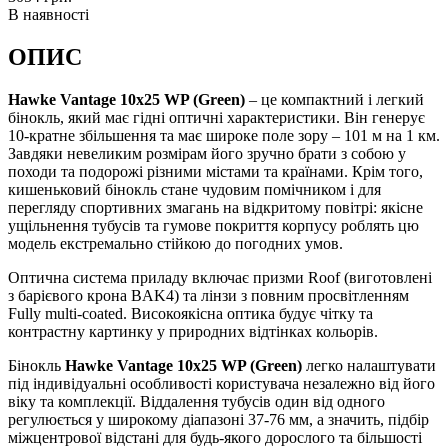
В наявності
ОПИС
Hawke Vantage 10x25 WP (Green)
– це компактний і легкий
бінокль, який має гідні оптичні характеристики. Він генерує
10-кратне збільшення та має широке поле зору – 101 м на 1 км.
Завдяки невеликим розмірам його зручно брати з собою у
походи та подорожі різними містами та країнами. Крім того,
кишеньковий бінокль стане чудовим помічником і для
перегляду спортивних змагань на відкритому повітрі: якісне
ущільнення тубусів та гумове покриття корпусу роблять цю
модель екстремально стійкою до погодних умов.
Оптична система приладу включає призми Roof (виготовлені
з барієвого крона BAK4) та лінзи з повним просвітленням
Fully multi-coated. Високоякісна оптика будує чітку та
контрастну картинку у природних відтінках кольорів.
Бінокль
Hawke Vantage 10x25 WP (Green)
легко налаштувати
під індивідуальні особливості користувача незалежно від його
віку та комплекції. Віддалення тубусів один від одного
регулюється у широкому діапазоні 37-76 мм, а значить, підбір
міжцентрової відстані для будь-якого дорослого та більшості