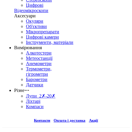
Цифрові
Відеомікроскопи
Аксесуари
Окуляри
Об'єктиви
Мікропрепарати
Цифрові камери
Інструменти, матеріали
Вимірювання
Алкотестери
Метеостанції
Анемометри
Термометри,
гігрометри
Барометри
Датчики
Різне
⋯
Лупи 2✗-20✗
Ліхтарі
Компаси
Контакти
Оплата і доставка
Акції