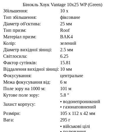
Бінокль Хоук Vantage 10x25 WP (Green)
Збільшення:
10 x
Тип збільшення:
фіксоване
Діаметр об'єктива:
25 мм
Тип призм:
Roof
Матеріал призм:
BAK4
Колір:
зелений
Діаметр вихідної зіниці:
2.5 мм
Світлосила:
6.25
Фактор сутінків:
15.81
Віддалення вихідної зіниці:
10 мм
Фокусування:
центральне
Межа фокусування від:
6 м
Поле зору на 1000 м:
101 м
Кутове поле зору:
5.8 °
• водонепроникний
Захист корпусу:
• газонаповнений
Розміри:
105 x 112 x 42 мм
Вага:
295 г
• військові цілі
• полювання