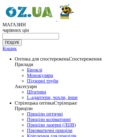
МАГАЗИН
чарівних цін
Кошик
Оптика для спостережень
Спостереження
Прилади
Біноклі
Монокуляри
Підзорні труби
Аксесуари
Штативи
L-адаптери, чохли, інше
Стрілецька оптика
Стрілецьке
Приціли
Приціли оптичні
Приціли коліматорні
Приціли лазерні (ЛЦВ)
Призматичні приціли
Кріплення для прицілів