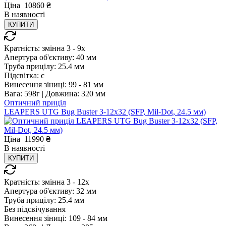
Ціна
10860
₴
В
наявності
КУПИТИ
Кратність:
змінна 3 - 9x
Апертура об'єктиву:
40 мм
Труба прицілу:
25.4 мм
Підсвітка:
є
Винесення зіниці:
99 - 81 мм
Вага:
598г |
Довжина:
320 мм
Оптичний приціл
LEAPERS UTG Bug Buster 3-12x32 (SFP, Mil-Dot, 24.5 мм)
Ціна
11990
₴
В
наявності
КУПИТИ
Кратність:
змінна 3 - 12x
Апертура об'єктиву:
32 мм
Труба прицілу:
25.4 мм
Без підсвічування
Винесення зіниці:
109 - 84 мм