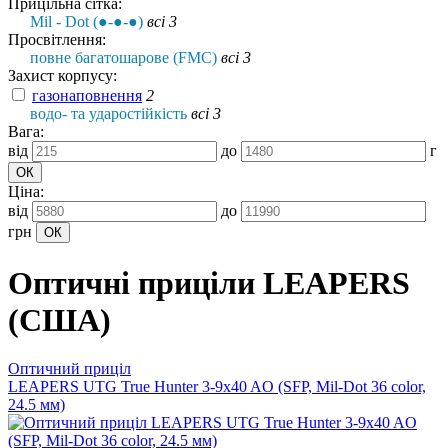
Прицільна сітка:
Mil - Dot (●-●-●)
всі 3
Просвітлення:
повне багатошарове (FMC)
всі 3
Захист корпусу:
газонаповнення
2
водо- та ударостійкість
всі 3
Вага:
від
до
г
Ціна:
від
до
грн
Оптичні приціли LEAPERS
(США)
Оптичний приціл
LEAPERS UTG True Hunter 3-9x40 AO (SFP, Mil-Dot 36 color,
24.5 мм)