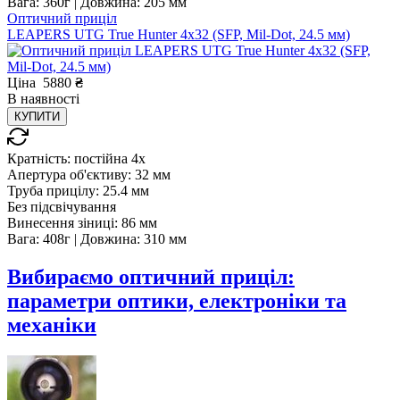
Вага:
360г |
Довжина:
205 мм
Оптичний приціл
LEAPERS UTG True Hunter 4x32 (SFP, Mil-Dot, 24.5 мм)
Ціна
5880
₴
В
наявності
КУПИТИ
Кратність:
постійна 4x
Апертура об'єктиву:
32 мм
Труба прицілу:
25.4 мм
Без підсвічування
Винесення зіниці:
86 мм
Вага:
408г |
Довжина:
310 мм
Вибираємо оптичний приціл:
параметри оптики, електроніки та
механіки