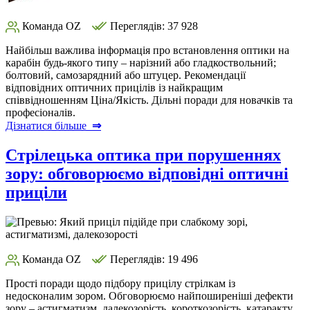
Команда OZ
Переглядів: 37 928
Найбільш важлива інформація про встановлення оптики на
карабін будь-якого типу – нарізний або гладкоствольний;
болтовий, самозарядний або штуцер. Рекомендації
відповідних оптичних прицілів із найкращим
співвідношенням Ціна/Якість. Дільні поради для новачків та
професіоналів.
Дізнатися більше
⇒
Стрілецька оптика при порушеннях
зору: обговорюємо відповідні оптичні
приціли
Команда OZ
Переглядів: 19 496
Прості поради щодо підбору прицілу стрілкам із
недосконалим зором. Обговорюємо найпоширеніші дефекти
зору – астигматизм, далекозорість, короткозорість, катаракту