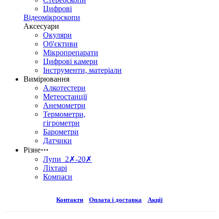
Цифрові
Відеомікроскопи
Аксесуари
Окуляри
Об'єктиви
Мікропрепарати
Цифрові камери
Інструменти, матеріали
Вимірювання
Алкотестери
Метеостанції
Анемометри
Термометри,
гігрометри
Барометри
Датчики
Різне
⋯
Лупи 2✗-20✗
Ліхтарі
Компаси
Контакти
Оплата і доставка
Акції