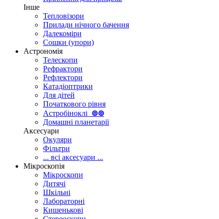
Інше
Тепловізори
Прилади нічного бачення
Далекоміри
Сошки (упори)
Астрономія
Телескопи
Рефрактори
Рефлектори
Катадіоптрики
Для дітей
Початкового рівня
Астробіноклі
⊚
⊚
Домашні планетарії
Аксесуари
Окуляри
Фільтри
... всі аксесуари ...
Мікроскопія
Мікроскопи
Дитячі
Шкільні
Лабораторні
Кишенькові
Стереоскопи