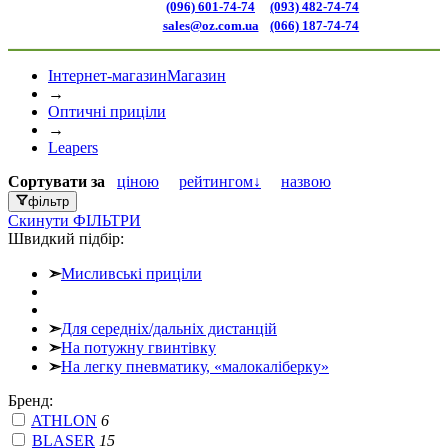
(096) 601-74-74
(093) 482-74-74
sales@oz.com.ua
(066) 187-74-74
Інтернет-магазин
Магазин
→
Оптичні приціли
→
Leapers
Сортувати
за
ціною
рейтингом↓
назвою
фільтр
Скинути
ФІЛЬТРИ
Швидкий підбір:
➣
Мисливські приціли
➣
Для середніх/дальніх дистанцій
➣
На потужну гвинтівку
➣
На легку пневматику, «малокаліберку»
Бренд:
ATHLON
6
BLASER
15