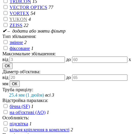
TRIJICON
15
VECTOR OPTICS
77
VORTEX
54
YUKON
4
ZEISS
22
✔
– додати або зняти фільтр
Тип збільшення:
змінне
2
фіксоване
1
Максимальне збільшення:
від
до
x
Діаметр об'єктива:
від
до
мм
Труба прицілу:
25.4 мм (1 дюйм)
всі 3
Відстройка паралакса:
бічна (SF)
1
на об'єктиві (AO)
1
Особливість:
підсвітка
1
кільця кріплення в комплекті
2