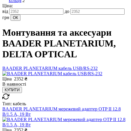
кільця
2
Ціна:
від
до
грн
Монтування та аксесуари
BAADER PLANETARIUM,
DELTA OPTICAL
BAADER PLANETARIUM кабель USB/RS-232
Ціна
2352
₴
В
наявності
КУПИТИ
Тип:
кабель
BAADER PLANETARIUM мережевий адаптер OTP II 12.8
В/1.5 A, 19 Вт
Ціна
2352
₴