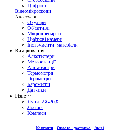
Цифрові
Відеомікроскопи
Аксесуари
Окуляри
Об'єктиви
Мікропрепарати
Цифрові камери
Інструменти, матеріали
Вимірювання
Алкотестери
Метеостанції
Анемометри
Термометри,
гігрометри
Барометри
Датчики
Різне
⋯
Лупи 2✗-20✗
Ліхтарі
Компаси
Контакти
Оплата і доставка
Акції