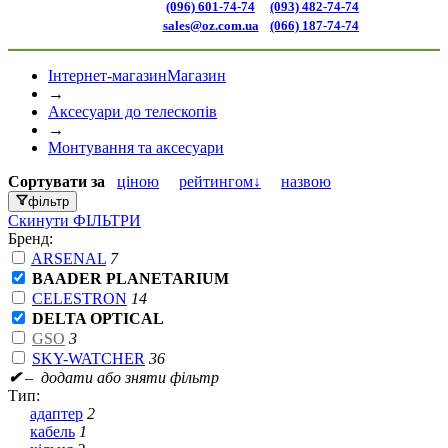
(096) 601-74-74
(093) 482-74-74
sales@oz.com.ua
(066) 187-74-74
Інтернет-магазин
Магазин
→
Аксесуари до телескопів
→
Монтування та аксесуари
Сортувати
за
ціною
рейтингом↓
назвою
фільтр
Скинути
ФІЛЬТРИ
Бренд:
ARSENAL
7
BAADER PLANETARIUM
CELESTRON
14
DELTA OPTICAL
GSO
3
SKY-WATCHER
36
✔
– додати або зняти фільтр
Тип:
адаптер
2
кабель
1