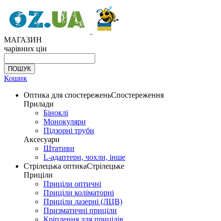
МАГАЗИН
чарівних цін
Кошик
Оптика для спостережень
Спостереження
Прилади
Біноклі
Монокуляри
Підзорні труби
Аксесуари
Штативи
L-адаптери, чохли, інше
Стрілецька оптика
Стрілецьке
Приціли
Приціли оптичні
Приціли коліматорні
Приціли лазерні (ЛЦВ)
Призматичні приціли
Кріплення для прицілів