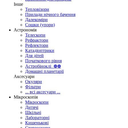
Інше
Тепловізори
Прилади нічного бачення
Далекоміри
Сошки (упори)
Астрономія
Телескопи
Рефрактори
Рефлектори
Катадіоптрики
Для дітей
Початкового рівня
Астробіноклі
⊚
⊚
Домашні планетарії
Аксесуари
Окуляри
Фільтри
... всі аксесуари ...
Мікроскопія
Мікроскопи
Дитячі
Шкільні
Лабораторні
Кишенькові
Стереоскопи