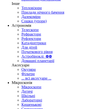
Інше
Тепловізори
Прилади нічного бачення
Далекоміри
Сошки (упори)
Астрономія
Телескопи
Рефрактори
Рефлектори
Катадіоптрики
Для дітей
Початкового рівня
Астробіноклі
⊚
⊚
Домашні планетарії
Аксесуари
Окуляри
Фільтри
... всі аксесуари ...
Мікроскопія
Мікроскопи
Дитячі
Шкільні
Лабораторні
Кишенькові
Стереоскопи