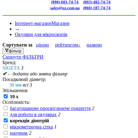
(096) 601-74-74
(093) 482-74-74
sales@oz.com.ua
(066) 187-74-74
Інтернет-магазин
Магазин
→
Окуляри для мікроскопів
Сортувати
за
ціною
рейтингом↓
назвою
фільтр
Скинути
ФІЛЬТРИ
Бренд:
SIGETA
3
✔
– додати або зняти фільтр
Посадковий діаметр:
30 мм
всі 3
Збільшення:
10 x
Особливість:
багатошарове просвітлююче покриття
2
для роботи в окулярах
2
корекція діоптрій
мікрометрична сітка
1
наочник
2