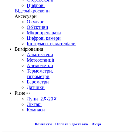
Цифрові
Відеомікроскопи
Аксесуари
Окуляри
Об'єктиви
Мікропрепарати
Цифрові камери
Інструменти, матеріали
Вимірювання
Алкотестери
Метеостанції
Анемометри
Термометри,
гігрометри
Барометри
Датчики
Різне
⋯
Лупи 2✗-20✗
Ліхтарі
Компаси
Контакти
Оплата і доставка
Акції