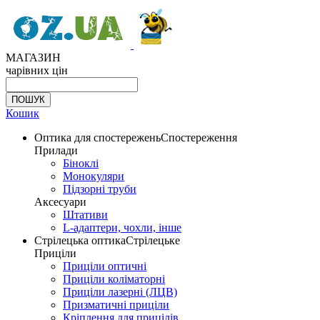
МАГАЗИН
чарівних цін
Кошик
Оптика для спостережень
Спостереження
Прилади
Біноклі
Монокуляри
Підзорні труби
Аксесуари
Штативи
L-адаптери, чохли, інше
Стрілецька оптика
Стрілецьке
Приціли
Приціли оптичні
Приціли коліматорні
Приціли лазерні (ЛЦВ)
Призматичні приціли
Кріплення для прицілів