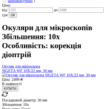
ширококутний
1
Ціна:
від
до
грн
Окуляри для мікроскопів
Збільшення: 10x
Особливість: корекція
діоптрій
Окуляр для мікроскопа
SIGETA WF 10X/22 мм, 30 мм
Ціна
2499
₴
В
наявності
КУПИТИ
Посадковий діаметр:
30 мм
Збільшення:
10x
Поле зору:
22 мм