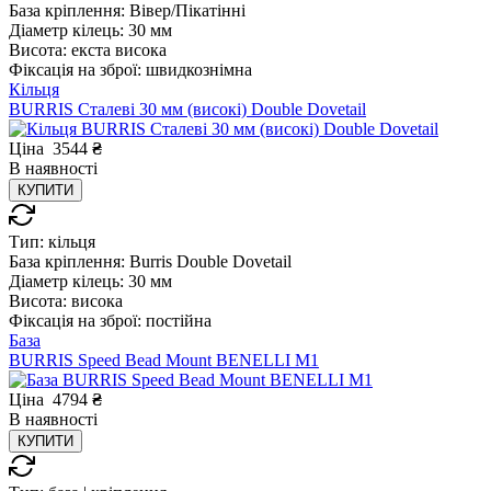
База кріплення:
Вівер/Пікатінні
Діаметр кілець:
30 мм
Висота:
екста висока
Фіксація на зброї:
швидкознімна
Кільця
BURRIS Сталеві 30 мм (високі) Double Dovetail
Ціна
3544
₴
В
наявності
КУПИТИ
Тип:
кільця
База кріплення:
Burris Double Dovetail
Діаметр кілець:
30 мм
Висота:
висока
Фіксація на зброї:
постійна
База
BURRIS Speed Bead Mount BENELLI M1
Ціна
4794
₴
В
наявності
КУПИТИ