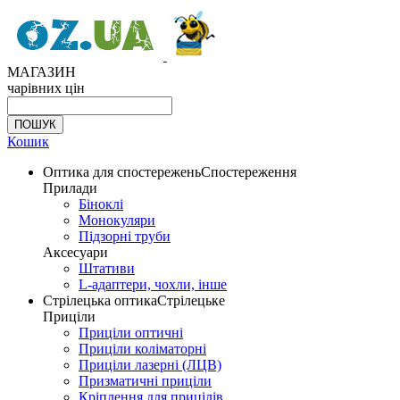
МАГАЗИН
чарівних цін
Кошик
Оптика для спостережень
Спостереження
Прилади
Біноклі
Монокуляри
Підзорні труби
Аксесуари
Штативи
L-адаптери, чохли, інше
Стрілецька оптика
Стрілецьке
Приціли
Приціли оптичні
Приціли коліматорні
Приціли лазерні (ЛЦВ)
Призматичні приціли
Кріплення для прицілів