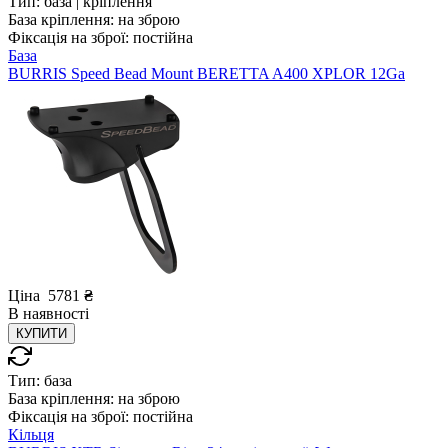
Тип:
база | кріплення
База кріплення:
на зброю
Фіксація на зброї:
постійна
База
BURRIS Speed Bead Mount BERETTA A400 XPLOR 12Ga
Ціна
5781
₴
В
наявності
КУПИТИ
Тип:
база
База кріплення:
на зброю
Фіксація на зброї:
постійна
Кільця