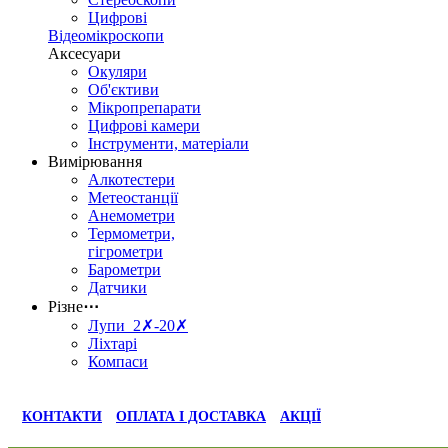
Цифрові
Відеомікроскопи
Аксесуари
Окуляри
Об'єктиви
Мікропрепарати
Цифрові камери
Інструменти, матеріали
Вимірювання
Алкотестери
Метеостанції
Анемометри
Термометри,
гігрометри
Барометри
Датчики
Різне
⋯
Лупи 2✗-20✗
Ліхтарі
Компаси
КОНТАКТИ
ОПЛАТА І ДОСТАВКА
АКЦІЇ