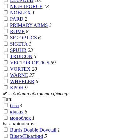
LEUPOLD
101
NIGHTFORCE
13
NOBLEX
1
PARD
2
PRIMARY ARMS
3
ROME
8
SIG OPTICS
6
SIGETA
1
SPUHR
23
TRIJICON
5
VECTOR OPTICS
59
VORTEX
20
WARNE
27
WHEELER
6
КРОН
9
✔
– додати або зняти фільтр
Тип:
база
4
кільця
6
моноблок
1
База кріплення:
Burris Double Dovetail
1
Вівер/Пікатінні
5