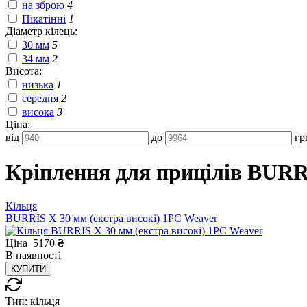
на зброю
4
Пікатінні
1
Діаметр кілець:
30 мм
5
34 мм
2
Висота:
низька
1
середня
2
висока
3
Ціна:
від
до
гр
Кріплення для прицілів BUR
Кільця
BURRIS X 30 мм (екстра високі) 1PC Weaver
Ціна
5170
₴
В
наявності
КУПИТИ
Тип:
кільця