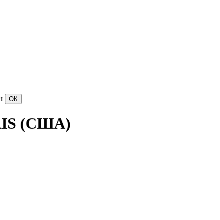
н
RIS (США)