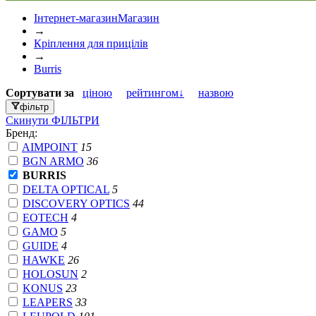
Інтернет-магазин
Магазин
→
Кріплення для прицілів
→
Burris
Сортувати
за
ціною
рейтингом↓
назвою
фільтр
Скинути
ФІЛЬТРИ
Бренд:
AIMPOINT
15
BGN ARMO
36
BURRIS
DELTA OPTICAL
5
DISCOVERY OPTICS
44
EOTECH
4
GAMO
5
GUIDE
4
HAWKE
26
HOLOSUN
2
KONUS
23
LEAPERS
33