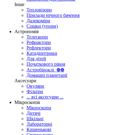
Інше
Тепловізори
Прилади нічного бачення
Далекоміри
Сошки (упори)
Астрономія
Телескопи
Рефрактори
Рефлектори
Катадіоптрики
Для дітей
Початкового рівня
Астробіноклі
⊚
⊚
Домашні планетарії
Аксесуари
Окуляри
Фільтри
... всі аксесуари ...
Мікроскопія
Мікроскопи
Дитячі
Шкільні
Лабораторні
Кишенькові
Стереоскопи