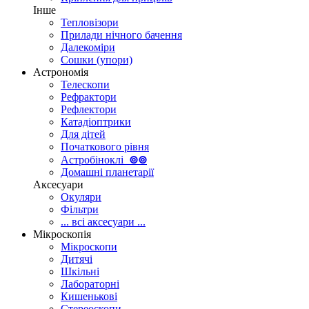
Інше
Тепловізори
Прилади нічного бачення
Далекоміри
Сошки (упори)
Астрономія
Телескопи
Рефрактори
Рефлектори
Катадіоптрики
Для дітей
Початкового рівня
Астробіноклі
⊚
⊚
Домашні планетарії
Аксесуари
Окуляри
Фільтри
... всі аксесуари ...
Мікроскопія
Мікроскопи
Дитячі
Шкільні
Лабораторні
Кишенькові
Стереоскопи