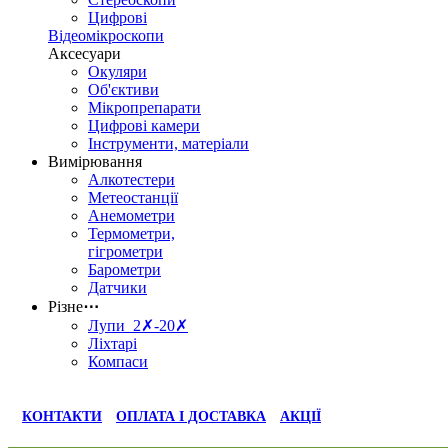
Цифрові
Відеомікроскопи
Аксесуари
Окуляри
Об'єктиви
Мікропрепарати
Цифрові камери
Інструменти, матеріали
Вимірювання
Алкотестери
Метеостанції
Анемометри
Термометри,
гігрометри
Барометри
Датчики
Різне
⋯
Лупи 2✗-20✗
Ліхтарі
Компаси
КОНТАКТИ
ОПЛАТА І ДОСТАВКА
АКЦІЇ