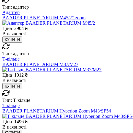
Тип:
адаптер
Адаптер
BAADER PLANETARIUM M45/2" zoom
Ціна
2904
₴
В
наявності
КУПИТИ
Тип:
адаптер
Т-кільце
BAADER PLANETARIUM М37/М27
Ціна
1012
₴
В
наявності
КУПИТИ
Тип:
Т-кільце
Т-кільце
BAADER PLANETARIUM Hyperion Zoom M43/SP54
Ціна
1496
₴
В
наявності
КУПИТИ