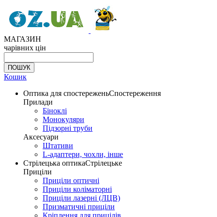
МАГАЗИН
чарівних цін
Кошик
Оптика для спостережень
Спостереження
Прилади
Біноклі
Монокуляри
Підзорні труби
Аксесуари
Штативи
L-адаптери, чохли, інше
Стрілецька оптика
Стрілецьке
Приціли
Приціли оптичні
Приціли коліматорні
Приціли лазерні (ЛЦВ)
Призматичні приціли
Кріплення для прицілів