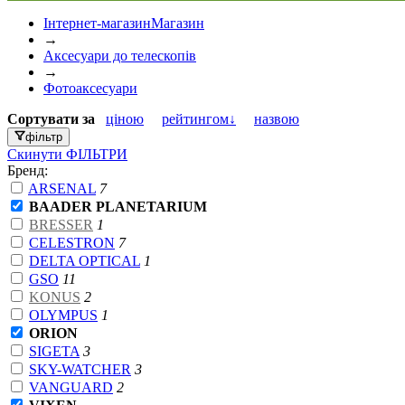
Інтернет-магазин
Магазин
→
Аксесуари до телескопів
→
Фотоаксесуари
Сортувати
за
ціною
рейтингом↓
назвою
фільтр
Скинути
ФІЛЬТРИ
Бренд:
ARSENAL
7
BAADER PLANETARIUM
BRESSER
1
CELESTRON
7
DELTA OPTICAL
1
GSO
11
KONUS
2
OLYMPUS
1
ORION
SIGETA
3
SKY-WATCHER
3
VANGUARD
2