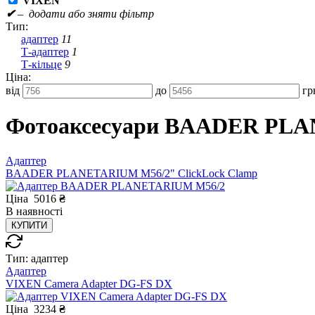
VIXEN
✔
– додати або зняти фільтр
Тип:
адаптер
11
Т-адаптер
1
Т-кільце
9
Ціна:
від
до
гр
Фотоаксесуари BAADER PL
Адаптер
BAADER PLANETARIUM М56/2" ClickLock Clamp
Ціна
5016
₴
В
наявності
КУПИТИ
Тип:
адаптер
Адаптер
VIXEN Camera Adapter DG-FS DX
Ціна
3234
₴