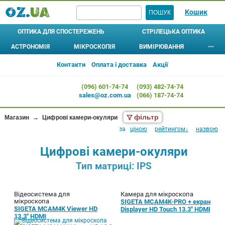
Кошик
ОПТИКА ДЛЯ СПОСТЕРЕЖЕНЬ
СТРІЛЕЦЬКА ОПТИКА
АСТРОНОМІЯ
МІКРОСКОПІЯ
ВИМІРЮВАННЯ
⋯
БІНОКЛІ
ШТАТИВИ
ПРИЦІЛИ ОПТИЧНІ
ТЕЛЕСКОПИ
МІКРОСКОПИ
АСТРОБІНОКЛІ
⊚
⊚
АЛКОТЕСТЕРИ
ЛУПИ 
Контакти
Оплата і доставка
Акції
МОНОКУЛЯРИ
L-АДАПТЕРИ, ЧОХЛИ, ІНШЕ
ПРИЦІЛИ КОЛІМАТОРНІ
Рефрактори
Дитячі
ДОМАШНІ ПЛАНЕТАРІЇ
МЕТЕОСТАНЦІЇ
ЛІХТАР
(096) 601-74-74
(093) 482-74-74
Рефлектори
ПІДЗОРНІ ТРУБИ
Шкільні
ПРИЦІЛИ ЛАЗЕРНІ (ЛЦВ)
АНЕМОМЕТРИ
КОМПА
sales@oz.com.ua
(066) 187-74-74
Катадіоптрики
Лабораторні
ПРИЗМАТИЧНІ ПРИЦІЛИ
ОКУЛЯРИ
ТЕРМОМЕТРИ,
ГІГРОМЕТРИ
Для дітей
Кишенькові
КРІПЛЕННЯ ДЛЯ ПРИЦІЛІВ
ФІЛЬТРИ
фільтр
Магазин
→
Цифрові камери-окуляри
БАРОМЕТРИ
Початкового рівня
Стереоскопи
за
ціною
рейтингом↓
назвою
... ВСІ АКСЕСУАРИ ...
ДАТЧИКИ
Цифрові
ТЕПЛОВІЗОРИ
Цифрові камери-окуляри
ВІДЕОМІКРОСКОПИ
ПРИЛАДИ НІЧНОГО БАЧЕННЯ
Тип матриці: IPS
ДАЛЕКОМІРИ
ОКУЛЯРИ
СОШКИ (УПОРИ)
ОБ'ЄКТИВИ
Відеосистема для
Камера для мікроскопа
мікроскопа
SIGETA MCAM4K-PRO + екран
МІКРОПРЕПАРАТИ
SIGETA MCAM4K Viewer HD
Displayer HD Touch 13.3" HDMI
13.3" HDMI
ЦИФРОВІ КАМЕРИ