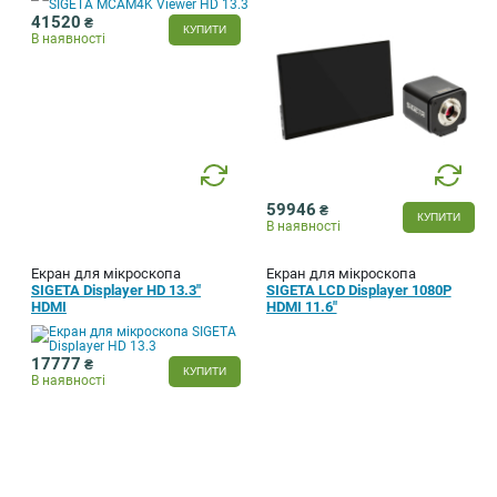
ІНСТРУМЕНТИ, МАТЕРІАЛИ
41520
₴
КУПИТИ
В
наявності
59946
₴
КУПИТИ
В
наявності
Екран для мікроскопа
Екран для мікроскопа
SIGETA Displayer HD 13.3"
SIGETA LCD Displayer 1080P
HDMI
HDMI 11.6"
17777
₴
КУПИТИ
В
наявності