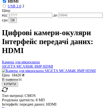
HDMI
USB 2.0
3
Ціна:
від
до
грн
Цифрові камери-окуляри
Інтерфейс передачі даних:
HDMI
Камера для мікроскопа
SIGETA MCAM4K 8MP HDMI
Ціна
18420
₴
В
наявності
КУПИТИ
Тип матриці:
CMOS
Роздільна здатність:
8 МП
Інтерфейс передачі даних:
HDMI