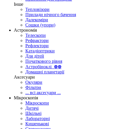
Інше
Тепловізори
Прилади нічного бачення
Далекоміри
Сошки (упори)
Астрономія
Телескопи
Рефрактори
Рефлектори
Катадіоптрики
Для дітей
Початкового рівня
Астробіноклі
⊚
⊚
Домашні планетарії
Аксесуари
Окуляри
Фільтри
... всі аксесуари ...
Мікроскопія
Мікроскопи
Дитячі
Шкільні
Лабораторні
Кишенькові
Стереоскопи