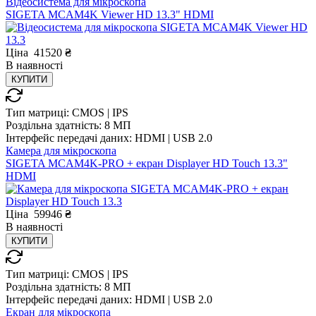
Відеосистема для мікроскопа
SIGETA MCAM4K Viewer HD 13.3" HDMI
Ціна
41520
₴
В
наявності
КУПИТИ
Тип матриці:
CMOS | IPS
Роздільна здатність:
8 МП
Інтерфейс передачі даних:
HDMI | USB 2.0
Камера для мікроскопа
SIGETA MCAM4K-PRO + екран Displayer HD Touch 13.3"
HDMI
Ціна
59946
₴
В
наявності
КУПИТИ
Тип матриці:
CMOS | IPS
Роздільна здатність:
8 МП
Інтерфейс передачі даних:
HDMI | USB 2.0
Екран для мікроскопа