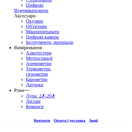
Цифрові
Відеомікроскопи
Аксесуари
Окуляри
Об'єктиви
Мікропрепарати
Цифрові камери
Інструменти, матеріали
Вимірювання
Алкотестери
Метеостанції
Анемометри
Термометри,
гігрометри
Барометри
Датчики
Різне
⋯
Лупи 2✗-20✗
Ліхтарі
Компаси
Контакти
Оплата і доставка
Акції