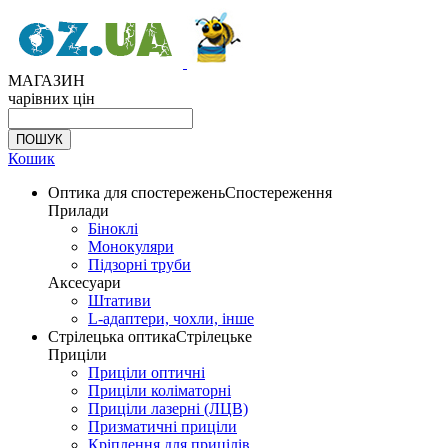
МАГАЗИН
чарівних цін
Кошик
Оптика для спостережень
Спостереження
Прилади
Біноклі
Монокуляри
Підзорні труби
Аксесуари
Штативи
L-адаптери, чохли, інше
Стрілецька оптика
Стрілецьке
Приціли
Приціли оптичні
Приціли коліматорні
Приціли лазерні (ЛЦВ)
Призматичні приціли
Кріплення для прицілів