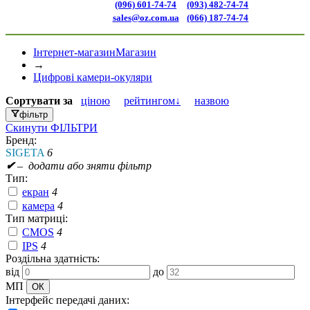
(096) 601-74-74
(093) 482-74-74
sales@oz.com.ua
(066) 187-74-74
Інтернет-магазин
Магазин
→
Цифрові камери-окуляри
Сортувати
за
ціною
рейтингом↓
назвою
фільтр
Скинути
ФІЛЬТРИ
Бренд:
SIGETA
6
✔
– додати або зняти фільтр
Тип:
екран
4
камера
4
Тип матриці:
CMOS
4
IPS
4
Роздільна здатність:
від
до
МП
Інтерфейс передачі даних: