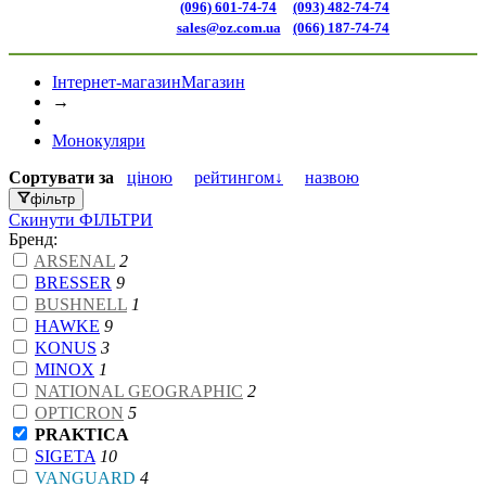
(096) 601-74-74
(093) 482-74-74
sales@oz.com.ua
(066) 187-74-74
Інтернет-магазин
Магазин
→
Монокуляри
Сортувати
за
ціною
рейтингом↓
назвою
фільтр
Скинути
ФІЛЬТРИ
Бренд:
ARSENAL
2
BRESSER
9
BUSHNELL
1
HAWKE
9
KONUS
3
MINOX
1
NATIONAL GEOGRAPHIC
2
OPTICRON
5
PRAKTICA
SIGETA
10
VANGUARD
4