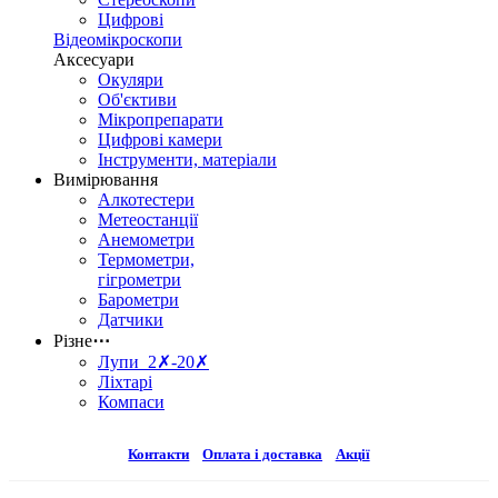
Цифрові
Відеомікроскопи
Аксесуари
Окуляри
Об'єктиви
Мікропрепарати
Цифрові камери
Інструменти, матеріали
Вимірювання
Алкотестери
Метеостанції
Анемометри
Термометри,
гігрометри
Барометри
Датчики
Різне
⋯
Лупи 2✗-20✗
Ліхтарі
Компаси
Контакти
Оплата і доставка
Акції