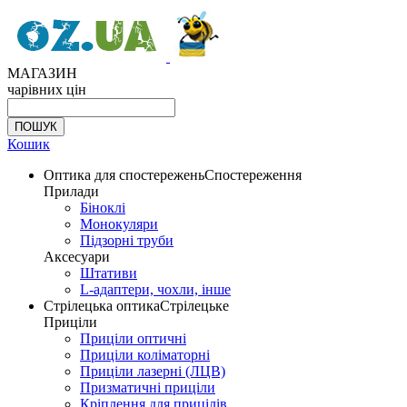
МАГАЗИН
чарівних цін
Кошик
Оптика для спостережень
Спостереження
Прилади
Біноклі
Монокуляри
Підзорні труби
Аксесуари
Штативи
L-адаптери, чохли, інше
Стрілецька оптика
Стрілецьке
Приціли
Приціли оптичні
Приціли коліматорні
Приціли лазерні (ЛЦВ)
Призматичні приціли
Кріплення для прицілів