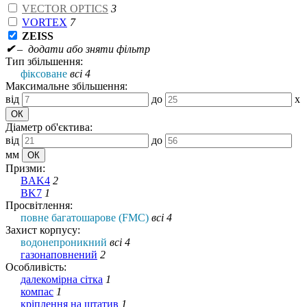
VECTOR OPTICS
3
VORTEX
7
ZEISS
✔
– додати або зняти фільтр
Тип збільшення:
фіксоване
всі 4
Максимальне збільшення:
від
до
x
Діаметр об'єктива:
від
до
мм
Призми:
BAK4
2
BK7
1
Просвітлення:
повне багатошарове (FMC)
всі 4
Захист корпусу:
водонепроникний
всі 4
газонаповнений
2
Особливість:
далекомірна сітка
1
компас
1
кріплення на штатив
1