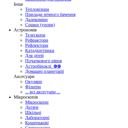
Інше
Тепловізори
Прилади нічного бачення
Далекоміри
Сошки (упори)
Астрономія
Телескопи
Рефрактори
Рефлектори
Катадіоптрики
Для дітей
Початкового рівня
Астробіноклі
⊚
⊚
Домашні планетарії
Аксесуари
Окуляри
Фільтри
... всі аксесуари ...
Мікроскопія
Мікроскопи
Дитячі
Шкільні
Лабораторні
Кишенькові
Стереоскопи